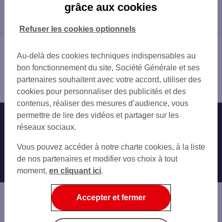
grâce aux cookies
Les distributeurs/automates dans les
CERGY
départements limitrophes
SARCELLES
Refuser les cookies optionnels
ARNOUVILLE
27 EURE
BEZONS
60 OISE
Vous êtes ici : Accueil
CORMEILLES-EN-PARISIS
Au-delà des cookies techniques indispensables au
77 SEINE-ET-MARNE
Trouver une agence bancaire
DEUIL-LA-BARRE
bon fonctionnement du site, Société Générale et ses
78 YVELINES
Distributeurs/automates
DOMONT
partenaires souhaitent avec votre accord, utiliser des
92 HAUTS-DE-SEINE
Val-d'Oise
EAUBONNE
cookies pour personnaliser des publicités et des
93 SEINE-SAINT-DENIS
ENGHIEN-LES-BAINS
contenus, réaliser des mesures d’audience, vous
ERMONT
permettre de lire des vidéos et partager sur les
Nos engagements
Nous contacter
FRANCONVILLE
réseaux sociaux.
Particuliers
GARGES-LÈS-GONESSE
Autres sites SG
Vous pouvez accéder à notre charte cookies, à la liste
GONESSE
Professionnels
de nos partenaires et modifier vos choix à tout
GOUSSAINVILLE
moment,
en cliquant ici
.
Entreprises
HERBLAY
JOUY-LE-MOUTIER
Associations
Accepter et fermer
L'ISLE-ADAM
Banque privée
MONTIGNY-LÈS-CORMEILLES