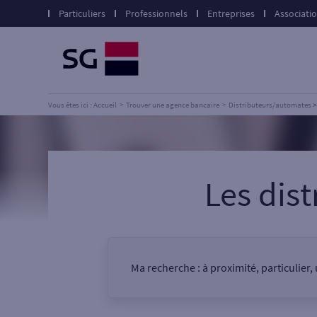
Particuliers
Professionnels
Entreprises
Associati
Vous êtes ici : Accueil
Trouver une agence bancaire
Distributeurs/automates
Les dis
Ma recherche :
à proximité, particulier
Vous êtes