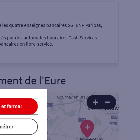
e les quatre enseignes bancaires SG, BNP Paribas,
cés par des automates bancaires Cash Services.
ancaires en libre-service.
ment de l'
Eure
 €
 et fermer
+
+
métrer
Rechercher
+