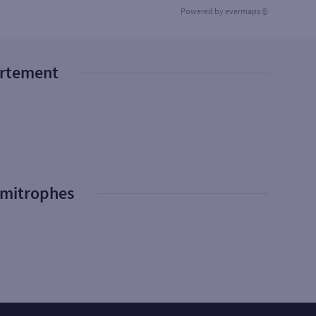
Powered by
evermaps ©
artement
imitrophes