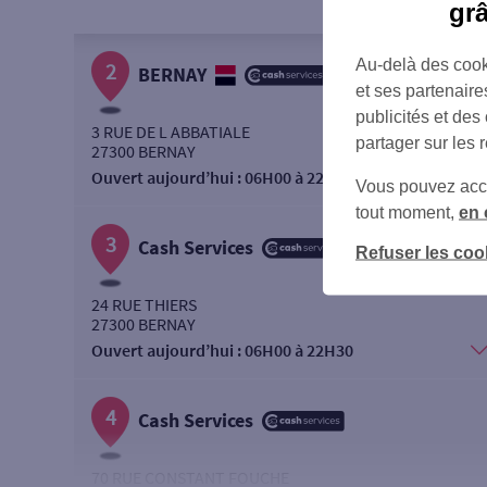
gr
Au-delà des cook
2
BERNAY
et ses partenaire
publicités et des
3 RUE DE L ABBATIALE
partager sur les 
27300 BERNAY
Ouvert aujourd’hui :
06H00 à 22H00
Vous pouvez accéd
tout moment,
en 
3
Cash Services
Refuser les coo
24 RUE THIERS
27300 BERNAY
Ouvert aujourd’hui :
06H00 à 22H30
4
Cash Services
70 RUE CONSTANT FOUCHE