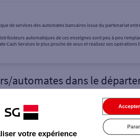
onnel
Entreprise
rque de services des automates bancaires issue du partenariat entr
 distributeurs automatiques de ces enseignes sont peu à peu rempla
e Cash Services le plus proche de vous et réalisez vos opérations b
urs/automates dans le départe
Dépôt de billets €
Retrait de monnaie
Dépôt de chèque €
+
+
Accepter
+
ille / Code postal
Para
Rue
iser votre expérience