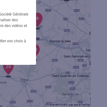
 Société Générale
+
naliser des
ire des vidéos et
fier vos choix à
31
19
26