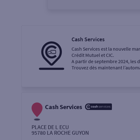
Vous êtes
Particulier
Professi
Cash Services
Cash Services est la nouvelle ma
Ma recherche
Crédit Mutuel et CIC.
A partir de septembre 2024, les
Trouvez dès maintenant l’automat
Une agence
Un service
Retrait de billets €
Cash Services
Dépôt de monnaie €
PLACE DE L ECU
95780
LA ROCHE GUYON