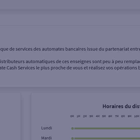
onnel
Entreprise
rque de services des automates bancaires issue du partenariat entr
 distributeurs automatiques de ces enseignes sont peu à peu rempla
e Cash Services le plus proche de vous et réalisez vos opérations b
Dépôt de billets €
Retrait de monnaie
Horaires du di
Dépôt de chèque €
0H
1H
2H
3H
4H
5H
6H
7H
8H
9H
10H
Lundi
Mardi