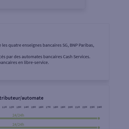
e les quatre enseignes bancaires SG, BNP Paribas,
cés par des automates bancaires Cash Services.
ancaires en libre-service.
 €
stributeur/automate
11H
12H
13H
14H
15H
16H
17H
18H
19H
20H
21H
22H
23H
24H
24/24h
24/24h