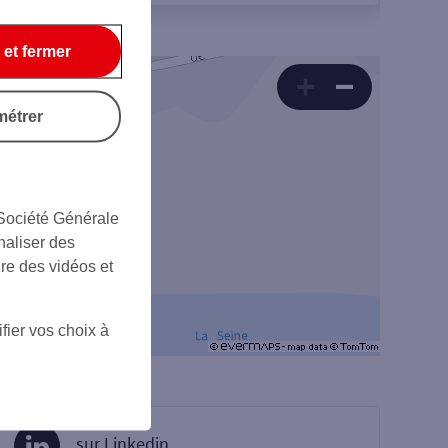
 et fermer
métrer
 Société Générale
naliser des
ire des vidéos et
fier vos choix à
sur Linkedin