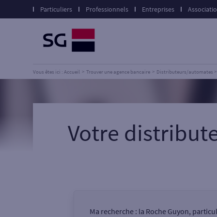
Particuliers
Professionnels
Entreprises
Associati
Vous êtes ici : Accueil
Trouver une agence bancaire
Distributeurs/automates
Votre distribu
Ma recherche :
la Roche Guyon, particu