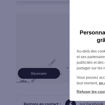
Personnal
gr
Au-delà des cook
et ses partenaire
publicités et des
partager sur les 
Itinéraire
Vous pouvez accéd
tout moment,
en 
Refuser les coo
Restons en contact :
sur Facebook