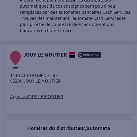
automatiques de ces enseignes sont peu à peu
Un service
remplacés par des automates bancaires Cash Services.
Trouvez dès maintenant l’automate Cash Services le
plus proche de vous et réalisez vos opérations
bancaires en libre-service.
JOUY LE MOUTIER
Autour de moi
ou
14 PLACE DU BIEN ETRE
95280
JOUY LE MOUTIER
Ville / Code postal
Agence JOUY LE MOUTIER
Rue
Horaires du distributeur/automate