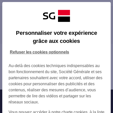
Les distributeurs/automates à proximité
ANDRESY LES CHARVAUX
Les distributeurs/automates dans les villes à
VAUREAL
Personnaliser votre expérience
proximité
ANDRESY BORD DE SEINE
grâce aux cookies
CERGY GRAND CENTRE
VAURÉAL
CONFLANS STE HONORINE 21 RUE MAURIC
CHANTELOUP-LES-VIGNES
Vous êtes ici : Accueil
Refuser les cookies optionnels
CERGY SAINT CHRISTOPHE
ANDRÉSY
Trouver une agence bancaire
CONFLANS STE HONORINE
CONFLANS-SAINTE-HONORINE
Distributeurs/automates
TRIEL SUR SEINE 159 RUE PAUL DOUMER
Au-delà des cookies techniques indispensables au
TRIEL-SUR-SEINE
Val-d'Oise
ERAGNY
bon fonctionnement du site, Société Générale et ses
ÉRAGNY
Jouy le Moutier
CERGY LE HAUT
partenaires souhaitent avec votre accord, utiliser des
CERGY
Distributeur/automate JOUY LE MOUTIER
COURDIMANCHE LOUVIERE
cookies pour personnaliser des publicités et des
PONTOISE
CERGY 35 BD DE L EVASION
contenus, réaliser des mesures d’audience, vous
OSNY
CONFLANS STE HONORINE 221 B AV DU M
permettre de lire des vidéos et partager sur les
Nos engagements
Nous contacter
ACHÈRES
HOPITAL DE PONTOISE
réseaux sociaux.
SAINT-OUEN-L'AUMÔNE
PONTOISE
Particuliers
VERNEUIL-SUR-SEINE
Autres sites SG
Vous pouvez accéder à notre charte cookies, à la liste