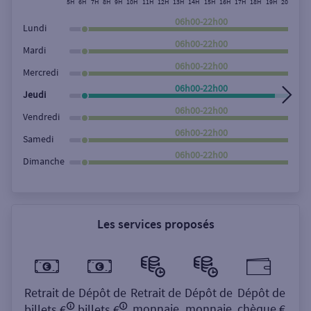
5H
6H
7H
8H
9H
10H
11H
12H
13H
14H
15H
16H
17H
18H
19H
20H
21H
Rechercher
06h00-22h00
Lundi
06h00-22h00
Mardi
06h00-22h00
Mercredi
06h00-22h00
Jeudi
06h00-22h00
Vendredi
06h00-22h00
Samedi
06h00-22h00
Dimanche
Les services proposés
Retrait de
Dépôt de
Retrait de
Dépôt de
Dépôt de
monnaie
monnaie
chèque €
billets €
billets €