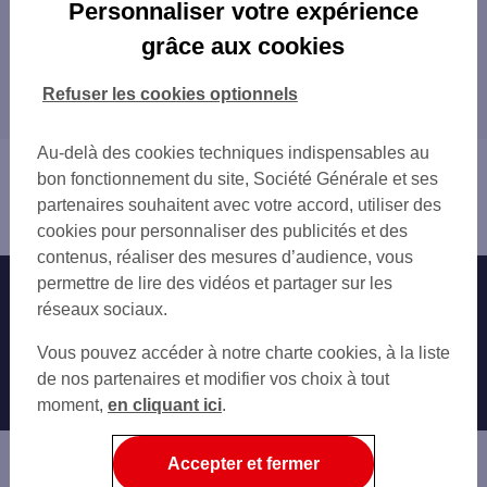
Les distributeurs/automates en France
Personnaliser votre expérience
PARIS
grâce aux cookies
Tous nos distributeurs/automates en France
MARSEILLE
LYON
Refuser les cookies optionnels
Trouver Votre agence SG
TOULOUSE
NICE
Au-delà des cookies techniques indispensables au
Vous êtes ici : Accueil
NANTES
bon fonctionnement du site, Société Générale et ses
Trouver une agence bancaire
STRASBOURG
partenaires souhaitent avec votre accord, utiliser des
Distributeurs/automates
MONTPELLIER
cookies pour personnaliser des publicités et des
BORDEAUX
contenus, réaliser des mesures d’audience, vous
LILLE
permettre de lire des vidéos et partager sur les
Nos engagements
Nous contacter
RENNES
réseaux sociaux.
REIMS
Particuliers
Autres sites SG
Vous pouvez accéder à notre charte cookies, à la liste
LE HAVRE
Professionnels
de nos partenaires et modifier vos choix à tout
SAINT-ETIENNE
moment,
TOULON
en cliquant ici
.
Entreprises
GRENOBLE
Associations
ANGERS
Accepter et fermer
DIJON