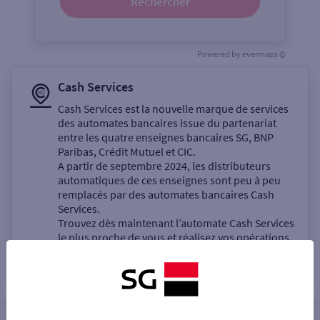
Rechercher
Powered by
evermaps ©
Cash Services
Cash Services est la nouvelle marque de services
des automates bancaires issue du partenariat
entre les quatre enseignes bancaires SG, BNP
Paribas, Crédit Mutuel et CIC.
A partir de septembre 2024, les distributeurs
automatiques de ces enseignes sont peu à peu
remplacés par des automates bancaires Cash
Services.
Trouvez dès maintenant l’automate Cash Services
le plus proche de vous et réalisez vos opérations
bancaires en libre-service.