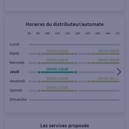
Rechercher
Horaires du distributeur/automate
8H
9H
10H
11H
12H
13H
14H
15H
16H
17H
18
Lundi
09h00-12h45
14h00-18h00
,
Mardi
09h00-12h45
14h00-18h00
,
Mercredi
09h00-12h45
Jeudi
09h00-12h45
14h00-18h00
,
Vendredi
09h00-12h45
Samedi
Dimanche
Les services proposés