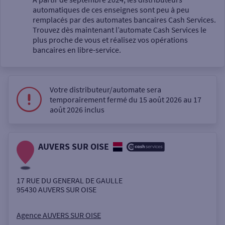
automatiques de ces enseignes sont peu à peu
Un service
remplacés par des automates bancaires Cash Services.
Trouvez dès maintenant l’automate Cash Services le
plus proche de vous et réalisez vos opérations
bancaires en libre-service.
Votre distributeur/automate sera
Autour de moi
temporairement fermé du 15 août 2026 au 17
août 2026 inclus
ou
AUVERS SUR OISE
Ville / Code postal
17 RUE DU GENERAL DE GAULLE
Rue
95430
AUVERS SUR OISE
Agence AUVERS SUR OISE