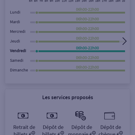
5H
6H
7H
8H
9H
10H
11H
12H
13H
14H
15H
16H
17H
18H
19H
20H
21H
Rechercher
06h00-22h00
Lundi
06h00-22h00
Mardi
06h00-22h00
Mercredi
06h00-22h00
Jeudi
06h00-22h00
Vendredi
06h00-22h00
Samedi
06h00-22h00
Dimanche
Les services proposés
Retrait de
Dépôt de
Dépôt de
Dépôt de
billets €
billets €
monnaie €
chèque €