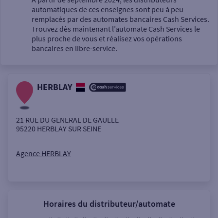
automatiques de ces enseignes sont peu à peu
Un service
remplacés par des automates bancaires Cash Services.
Trouvez dès maintenant l’automate Cash Services le
plus proche de vous et réalisez vos opérations
bancaires en libre-service.
HERBLAY
Autour de moi
ou
21 RUE DU GENERAL DE GAULLE
95220
HERBLAY SUR SEINE
Ville / Code postal
Agence HERBLAY
Rue
Horaires du distributeur/automate