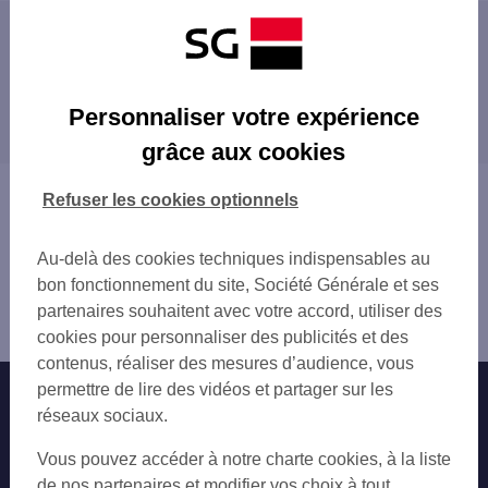
Les distributeurs/automates à proximité
HERBLAY 5 RUE DU GAL DE GAULLE
Les distributeurs/automates dans les villes à
HERBLAY ERABLES
Personnaliser votre expérience
proximité
HERBLAY LES ERABLES
grâce aux cookies
LA FRETTE SUR SEINE
MONTIGNY-LÈS-CORMEILLES
DECATHLON HERBLAY
CORMEILLES-EN-PARISIS
Vous êtes ici : Accueil
Refuser les cookies optionnels
DECATHLON HERBLAY
FRANCONVILLE
Trouver une agence bancaire
LEROY MERLIN MONTIGNY
SARTROUVILLE
Distributeurs/automates
CORMEILLES CHABRAND
Au-delà des cookies techniques indispensables au
MAISONS-LAFFITTE
Val-d'Oise
MONTIGNY LES CORMEILLES 7 RUE JOHN
bon fonctionnement du site, Société Générale et ses
TAVERNY
Herblay
BEAUCHAMP
partenaires souhaitent avec votre accord, utiliser des
CONFLANS-SAINTE-HONORINE
Distributeur/automate HERBLAY
CORMEILLES EN PARISIS 10 AV FOCH
cookies pour personnaliser des publicités et des
ÉRAGNY
C.CIAL EPINE GUYON
contenus, réaliser des mesures d’audience, vous
SAINT-LEU-LA-FORÊT
CONFLANS STE HONORINE 221 B AV DU M
permettre de lire des vidéos et partager sur les
Nos engagements
Nous contacter
ERMONT
QUAI MARQUES FRANCONVILLE
réseaux sociaux.
SANNOIS
TAVERNY
Particuliers
HOUILLES
Autres sites SG
Vous pouvez accéder à notre charte cookies, à la liste
FRANCONVILLE LA GARE 14 B BD MAURIC
SAINT-OUEN-L'AUMÔNE
Professionnels
de nos partenaires et modifier vos choix à tout