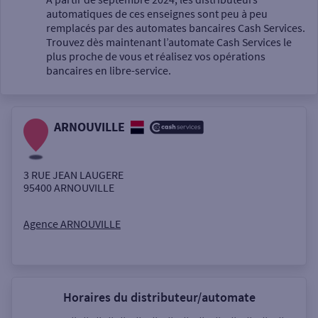
automatiques de ces enseignes sont peu à peu
Un service
remplacés par des automates bancaires Cash Services.
Trouvez dès maintenant l’automate Cash Services le
plus proche de vous et réalisez vos opérations
bancaires en libre-service.
ARNOUVILLE
Autour de moi
ou
3 RUE JEAN LAUGERE
95400
ARNOUVILLE
Ville / Code postal
Agence ARNOUVILLE
Rue
Horaires du distributeur/automate