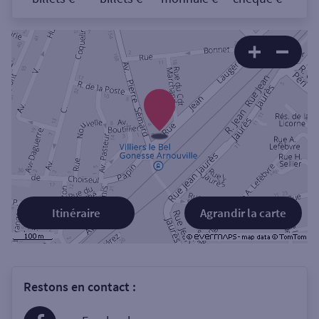
Itinéraire
Agrandir la carte
Restons en contact :