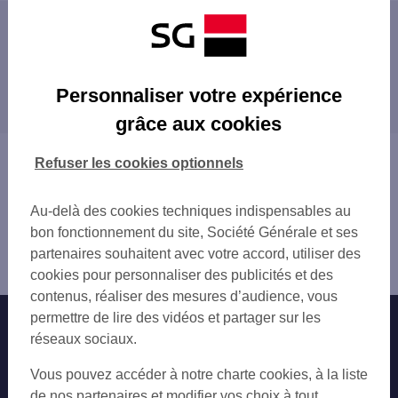
Les distributeurs/automates à proximité
GONESSE 62 RUE DE PARIS
Les distributeurs/automates dans les villes à
SARCELLES 80 RUE PIERRE BROSSOLETTE
Personnaliser votre expérience
proximité
SARCELLES LES FLANADES
grâce aux cookies
ST BRICE SOUS FORET 19 RUE DE PARIS
VILLIERS-LE-BEL
GIE DUGNY
GONESSE
Vous êtes ici : Accueil
Refuser les cookies optionnels
STAINS
SARCELLES
Trouver une agence bancaire
ST BRICE SOUS FORET
GARGES-LÈS-GONESSE
Distributeurs/automates
PIERREFITTE SUR SEINE 55 RUE DE PAR
Au-delà des cookies techniques indispensables au
SAINT-BRICE-SOUS-FORÊT
Val-d'Oise
STAINS 2 AV FRANCOIS BEGUE 1 PL MAR
bon fonctionnement du site, Société Générale et ses
DUGNY
Arnouville
ST DENIS PIERREFITTE
partenaires souhaitent avec votre accord, utiliser des
STAINS
Distributeur/automate ARNOUVILLE
GOUSSAINVILLE 2 BD ROGER SALENGRO
cookies pour personnaliser des publicités et des
PIERREFITTE-SUR-SEINE
LE BOURGET EXPOS 2
contenus, réaliser des mesures d’audience, vous
MONTMAGNY
TOTAL COUR EST
permettre de lire des vidéos et partager sur les
Nos engagements
Nous contacter
GOUSSAINVILLE
TOTAL COUR OUES
réseaux sociaux.
LE BOURGET
DEUIL LA BARRE 1 RUE CAUCHOIX
Particuliers
VILLETANEUSE
Autres sites SG
Vous pouvez accéder à notre charte cookies, à la liste
VILLEPINTE PARIS ND 2
LE BLANC-MESNIL
Professionnels
de nos partenaires et modifier vos choix à tout