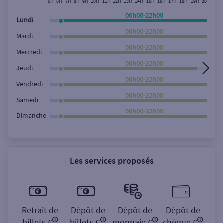
5H
6H
7H
8H
9H
10H
11H
12H
13H
14H
15H
16H
17H
18H
19H
20H
21H
Rechercher
06h00-22h00
Lundi
06h00-22h00
Mardi
06h00-22h00
Mercredi
06h00-22h00
Jeudi
06h00-22h00
Vendredi
06h00-22h00
Samedi
06h00-22h00
Dimanche
Les services proposés
Retrait de
Dépôt de
Dépôt de
Dépôt de
billets €
billets €
monnaie €
chèque €