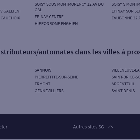
SOISY SOUS MONTMORENCY 12 AV DU
SOISY S MONT
GAL
AV GALLIENI
EPINAY SUR SE
EPINAY CENTRE
E CAUCHOIX
EAUBONNE 22 A
HIPPODROME ENGHIEN
istributeurs/automates dans les villes à pro
SANNOIS
VILLENEUVE-L
PIERREFITTE-SUR-SEINE
SAINT-BRICE-S
ERMONT
ARGENTEUIL
GENNEVILLIERS
SAINT-DENIS
Particuliers
cter
Autres sites SG
Professionnels