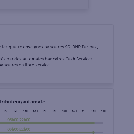
e les quatre enseignes bancaires SG, BNP Paribas,
cés par des automates bancaires Cash Services.
ancaires en libre-service.
 €
stributeur/automate
13H
14H
15H
16H
17H
18H
19H
20H
21H
22H
23H
06h00-22h00
06h00-22h00