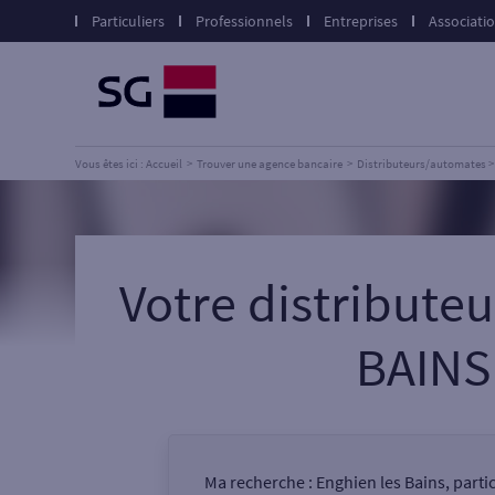
Particuliers
Professionnels
Entreprises
Associati
Vous êtes ici : Accueil
Trouver une agence bancaire
Distributeurs/automates
Votre distribut
BAINS
Ma recherche :
Enghien les Bains, parti