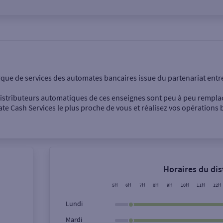
onnel
Entreprise
rque de services des automates bancaires issue du partenariat entr
 distributeurs automatiques de ces enseignes sont peu à peu rempla
e Cash Services le plus proche de vous et réalisez vos opérations b
Dépôt de billets €
Retrait de monnaie
Horaires du di
Dépôt de chèque €
5H
6H
7H
8H
9H
10H
11H
12H
Lundi
Mardi