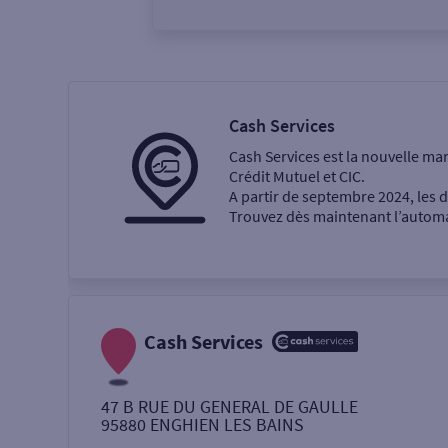
Vous êtes
Particulier
Professi
Cash Services
Cash Services est la nouvelle ma
Ma recherche
Crédit Mutuel et CIC.
A partir de septembre 2024, les
Trouvez dès maintenant l’automat
Une agence
Un service
Retrait de billets €
Cash Services
Dépôt de monnaie €
47 B RUE DU GENERAL DE GAULLE
95880
ENGHIEN LES BAINS