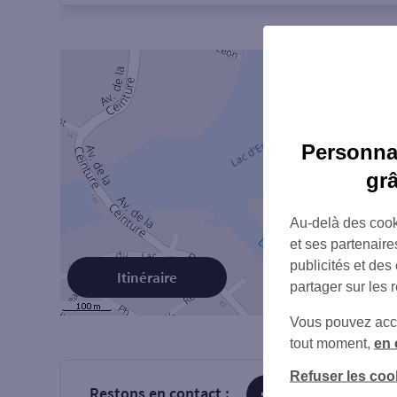
Personnal
gr
Au-delà des cook
et ses partenaire
publicités et des
Itinéraire
partager sur les 
Vous pouvez accéd
tout moment,
en 
Refuser les coo
Restons en contact :
sur Facebook