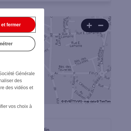
 et fermer
métrer
 Société Générale
naliser des
ire des vidéos et
fier vos choix à
sur Linkedin