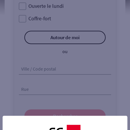
Ouverte le lundi
Coffre-fort
Autour de moi
ou
Ville / Code postal
Rue
Rechercher