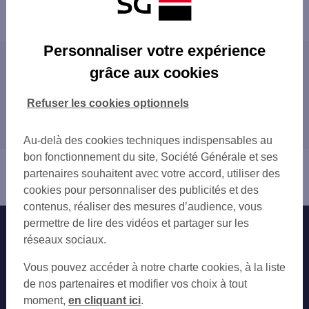
Powered by
evermaps ©
Personnaliser votre expérience
Les agences SG en France
grâce aux cookies
PARIS
Toutes nos agences SG en France
MARSEILLE
Refuser les cookies optionnels
LYON
Trouver Votre distributeur/automate
TOULOUSE
Au-delà des cookies techniques indispensables au
NICE
bon fonctionnement du site, Société Générale et ses
Vous êtes ici : Accueil
NANTES
partenaires souhaitent avec votre accord, utiliser des
Trouver une agence bancaire
STRASBOURG
cookies pour personnaliser des publicités et des
MONTPELLIER
contenus, réaliser des mesures d’audience, vous
BORDEAUX
permettre de lire des vidéos et partager sur les
Nos engagements
Nous contacter
LILLE
réseaux sociaux.
RENNES
Particuliers
Autres sites SG
Vous pouvez accéder à notre charte cookies, à la liste
REIMS
Professionnels
de nos partenaires et modifier vos choix à tout
LE HAVRE
moment,
en cliquant ici
.
SAINT-ETIENNE
Entreprises