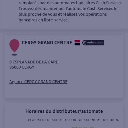
Un service
remplacés par des automates bancaires Cash Services.
Trouvez dès maintenant l’automate Cash Services le
plus proche de vous et réalisez vos opérations
bancaires en libre-service.
CERGY GRAND CENTRE
Autour de moi
ou
9 ESPLANADE DE LA GARE
95000
CERGY
Ville / Code postal
Agence CERGY GRAND CENTRE
Rue
Horaires du distributeur/automate
5H
6H
7H
8H
9H
10H
11H
12H
13H
14H
15H
16H
17H
18H
19H
20H
21H
Rechercher