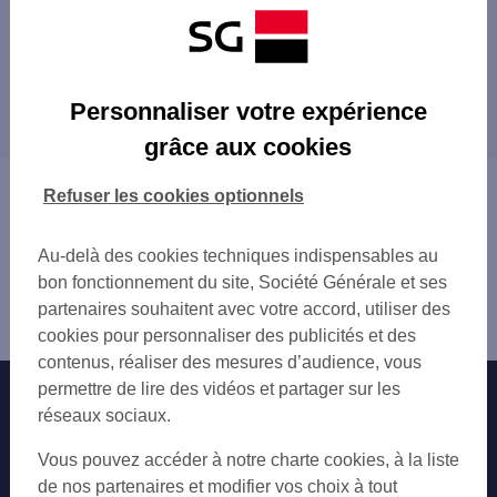
Les distributeurs/automates à proximité
HOPITAL DE PONTOISE
Les distributeurs/automates dans les villes à
PONTOISE
Personnaliser votre expérience
proximité
PONTOISE 9 RUE THIERS
grâce aux cookies
PONTOISE THIERS
PONTOISE
CERGY PONTOISE 3 PL DU PETIT MARTRO
ÉRAGNY
Vous êtes ici : Accueil
Refuser les cookies optionnels
SAINT OUEN AUMONE CENTRE
SAINT-OUEN-L'AUMÔNE
Trouver une agence bancaire
PONTOISE QUAI DU POTHUIS
OSNY
Distributeurs/automates
ERAGNY
Au-delà des cookies techniques indispensables au
JOUY-LE-MOUTIER
Val-d'Oise
OSNY
bon fonctionnement du site, Société Générale et ses
VAURÉAL
Cergy
OSNY 2 BIS SQUARE DES ARTISTES
partenaires souhaitent avec votre accord, utiliser des
CONFLANS-SAINTE-HONORINE
Distributeur/automate CERGY GRAND CENTRE
PONTOISE LES LOUVRAIS
cookies pour personnaliser des publicités et des
ANDRÉSY
CERGY SAINT CHRISTOPHE
contenus, réaliser des mesures d’audience, vous
CHANTELOUP-LES-VIGNES
JOUY LE MOUTIER
permettre de lire des vidéos et partager sur les
Nos engagements
Nous contacter
HERBLAY
CONFLANS STE HONORINE 221 B AV DU M
réseaux sociaux.
TRIEL-SUR-SEINE
VAUREAL
Particuliers
ACHÈRES
Autres sites SG
Vous pouvez accéder à notre charte cookies, à la liste
LEROY MERLIN OSNY
CARRIÈRES-SOUS-POISSY
Professionnels
de nos partenaires et modifier vos choix à tout
CONFLANS STE HONORINE