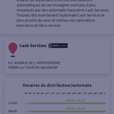
automatiques de ces enseignes sont peu à peu
Un service
remplacés par des automates bancaires Cash Services.
Trouvez dès maintenant l’automate Cash Services le
plus proche de vous et réalisez vos opérations
bancaires en libre-service.
Cash Services
Autour de moi
ou
6 C AVENUE DE L HIPPODROME
69890
LA TOUR DE SALVAGNY
Ville / Code postal
Horaires du distributeur/automate
Rue
5H
6H
7H
8H
9H
10H
11H
12H
13H
14H
15H
16H
17H
18H
19H
20H
21H
22H
06h00-23h30
Lundi
06h00-23h30
Mardi