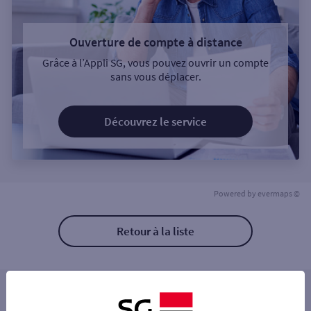
Ouverture de compte à distance
Grâce à l’Appli SG, vous pouvez ouvrir un compte
sans vous déplacer.
Découvrez le service
Powered by
evermaps ©
Retour à la liste
Les distributeurs/automates à proximité