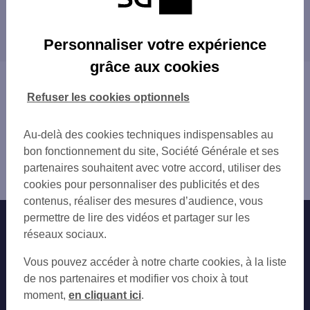
CSO LYON VERT 1
Les distributeurs/automates dans les villes à
CSO LYON VERT 2
proximité
DARDILLY
Personnaliser votre expérience
CHARBONNIERES LES BAINS 5 AV GAL DE
ÉCULLY
grâce aux cookies
CIVRIEUX D'AZERGUES LES ARCADES
TASSIN-LA-DEMI-LUNE
Vous êtes ici : Accueil
LIMONEST 268 AV DU GAL DE GAULLE
CRAPONNE
Trouver une agence bancaire
Refuser les cookies optionnels
CHAMPAGNE AU MONT D'OR 46 AV LANESS
FRANCHEVILLE
Distributeurs/automates
ECULLY
CALUIRE-ET-CUIRE
Rhône
Au-delà des cookies techniques indispensables au
ECULLY 16 AV DE VEYSSIERE
LYON
la Tour de Salvagny
bon fonctionnement du site, Société Générale et ses
TASSIN LA DEMI LUNE 47 AV DE LA REP
SAINTE-FOY-LÈS-LYON
Distributeur/automate LA TOUR DE SALVAGNY 6 C AV DE
partenaires souhaitent avec votre accord, utiliser des
LISSIEU
OULLINS
L HIP
cookies pour personnaliser des publicités et des
CRAPONNE 96 AV EDOUARD MILLAUD
VILLEURBANNE
contenus, réaliser des mesures d’audience, vous
CRAPONNE
RILLIEUX-LA-PAPE
permettre de lire des vidéos et partager sur les
Nos engagements
Nous contacter
TASSIN-DEMI-LUNE
SAINT-GENIS-LAVAL
réseaux sociaux.
LYON 120 RUE SAINT CYR
PIERRE-BÉNITE
Particuliers
LYON VAISE PL PARIS
Autres sites SG
SAINT-FONS
Vous pouvez accéder à notre charte cookies, à la liste
TASSIN ETOILE ALAI
BRIGNAIS
Professionnels
de nos partenaires et modifier vos choix à tout
FRANCHEVILLE BEL AIR
VAULX-EN-VELIN
moment,
en cliquant ici
.
Entreprises
L'ARBRESLE
BRON