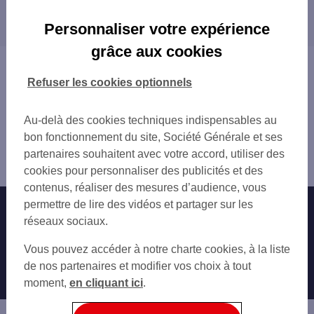
Les distributeurs/automates dans les villes à
CSO LYON VERT 2
proximité
LA TOUR DE SALVAGNY 6 C AV DE L HIP
Personnaliser votre expérience
ECULLY
TASSIN-LA-DEMI-LUNE
grâce aux cookies
ECULLY 16 AV DE VEYSSIERE
ÉCULLY
Vous êtes ici : Accueil
TASSIN LA DEMI LUNE 47 AV DE LA REP
CRAPONNE
Trouver une agence bancaire
Refuser les cookies optionnels
DARDILLY
FRANCHEVILLE
Distributeurs/automates
TASSIN-DEMI-LUNE
LYON
Rhône
Au-delà des cookies techniques indispensables au
CRAPONNE
SAINTE-FOY-LÈS-LYON
Charbonnières les Bains
bon fonctionnement du site, Société Générale et ses
CRAPONNE 96 AV EDOUARD MILLAUD
CALUIRE-ET-CUIRE
Distributeur/automate CHARBONNIERES LES BAINS 5 AV
partenaires souhaitent avec votre accord, utiliser des
TASSIN ETOILE ALAI
OULLINS
GAL DE
cookies pour personnaliser des publicités et des
FRANCHEVILLE BEL AIR
SAINT-GENIS-LAVAL
contenus, réaliser des mesures d’audience, vous
CHAMPAGNE AU MONT D'OR 46 AV LANESS
PIERRE-BÉNITE
permettre de lire des vidéos et partager sur les
Nos engagements
Nous contacter
LYON VAISE PL PARIS
VILLEURBANNE
réseaux sociaux.
LYON 22 RUE SERGENT MICHEL BERTHE
BRIGNAIS
Particuliers
LYON 120 RUE SAINT CYR
Autres sites SG
SAINT-FONS
Vous pouvez accéder à notre charte cookies, à la liste
LYON 4 RUE DES AQUEDUCS
RILLIEUX-LA-PAPE
Professionnels
de nos partenaires et modifier vos choix à tout
LYON POINT DU JOUR
VAULX-EN-VELIN
moment,
en cliquant ici
.
Entreprises
LYON BERTHET
BRON
VÉNISSIEUX
Associations