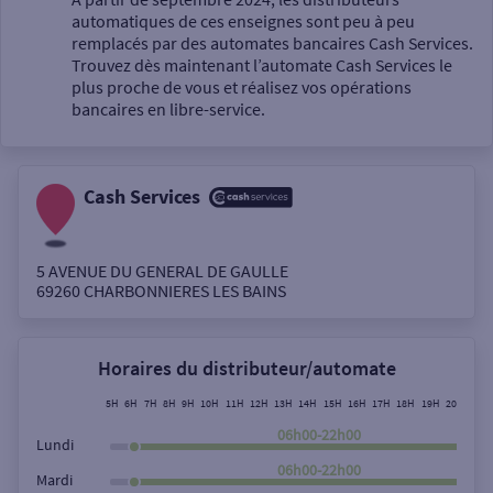
automatiques de ces enseignes sont peu à peu
Un service
remplacés par des automates bancaires Cash Services.
Trouvez dès maintenant l’automate Cash Services le
plus proche de vous et réalisez vos opérations
bancaires en libre-service.
Cash Services
Autour de moi
ou
5 AVENUE DU GENERAL DE GAULLE
69260
CHARBONNIERES LES BAINS
Ville / Code postal
Horaires du distributeur/automate
Rue
5H
6H
7H
8H
9H
10H
11H
12H
13H
14H
15H
16H
17H
18H
19H
20H
21H
06h00-22h00
Lundi
06h00-22h00
Mardi