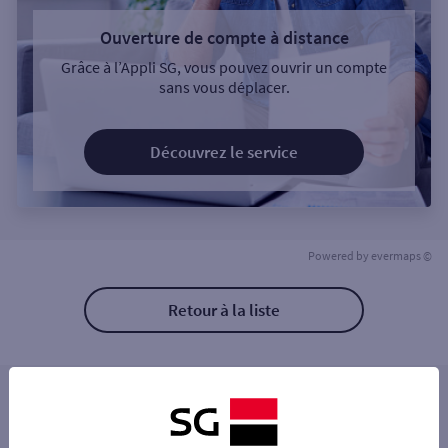
Ouverture de compte à distance
Grâce à l’Appli SG, vous pouvez ouvrir un compte
sans vous déplacer.
Découvrez le service
Powered by
evermaps ©
Retour à la liste
Les distributeurs/automates à proximité
CSO LYON VERT 1