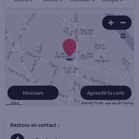
Itinéraire
Agrandir la carte
Restons en contact :