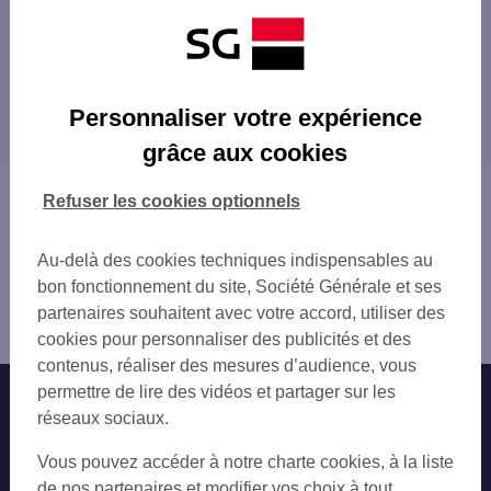
Les distributeurs/automates à proximité
ECULLY 16 AV DE VEYSSIERE
Les distributeurs/automates dans les villes à
TASSIN LA DEMI LUNE 47 AV DE LA REP
Personnaliser votre expérience
proximité
TASSIN-DEMI-LUNE
grâce aux cookies
LYON VAISE PL PARIS
TASSIN-LA-DEMI-LUNE
LYON 22 RUE SERGENT MICHEL BERTHE
FRANCHEVILLE
Vous êtes ici : Accueil
Refuser les cookies optionnels
LYON BERTHET
LYON
Trouver une agence bancaire
LYON VAISE
SAINTE-FOY-LÈS-LYON
Distributeurs/automates
CHAMPAGNE AU MONT D'OR 46 AV LANESS
Au-delà des cookies techniques indispensables au
CALUIRE-ET-CUIRE
Rhône
LYON 4 RUE DES AQUEDUCS
bon fonctionnement du site, Société Générale et ses
CRAPONNE
Écully
LYON POINT DU JOUR
partenaires souhaitent avec votre accord, utiliser des
OULLINS
Distributeur/automate ECULLY
LYON 120 RUE SAINT CYR
cookies pour personnaliser des publicités et des
VILLEURBANNE
TASSIN ETOILE ALAI
contenus, réaliser des mesures d’audience, vous
PIERRE-BÉNITE
ST LUC
permettre de lire des vidéos et partager sur les
Nos engagements
Nous contacter
SAINT-GENIS-LAVAL
STE FOY LES LYON PLAINE
réseaux sociaux.
SAINT-FONS
CHARBONNIERES LES BAINS 5 AV GAL DE
Particuliers
RILLIEUX-LA-PAPE
Autres sites SG
Vous pouvez accéder à notre charte cookies, à la liste
FRANCHEVILLE BEL AIR
VAULX-EN-VELIN
Professionnels
de nos partenaires et modifier vos choix à tout