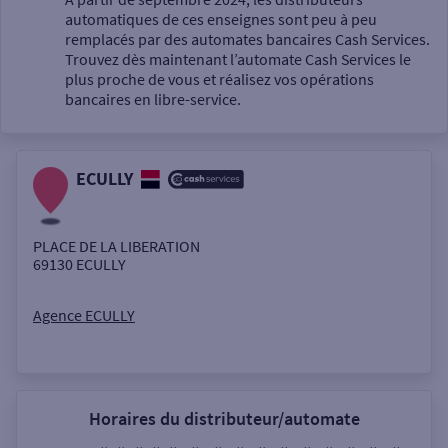
automatiques de ces enseignes sont peu à peu
Un service
remplacés par des automates bancaires Cash Services.
Trouvez dès maintenant l’automate Cash Services le
plus proche de vous et réalisez vos opérations
bancaires en libre-service.
ECULLY
Autour de moi
ou
PLACE DE LA LIBERATION
69130
ECULLY
Ville / Code postal
Agence ECULLY
Rue
Horaires du distributeur/automate