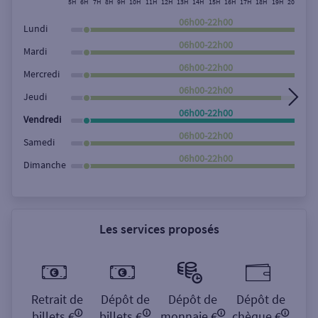
5H
6H
7H
8H
9H
10H
11H
12H
13H
14H
15H
16H
17H
18H
19H
20H
21H
Rechercher
06h00-22h00
Lundi
06h00-22h00
Mardi
06h00-22h00
Mercredi
06h00-22h00
Jeudi
06h00-22h00
Vendredi
06h00-22h00
Samedi
06h00-22h00
Dimanche
Les services proposés
Retrait de
Dépôt de
Dépôt de
Dépôt de
billets €
billets €
monnaie €
chèque €