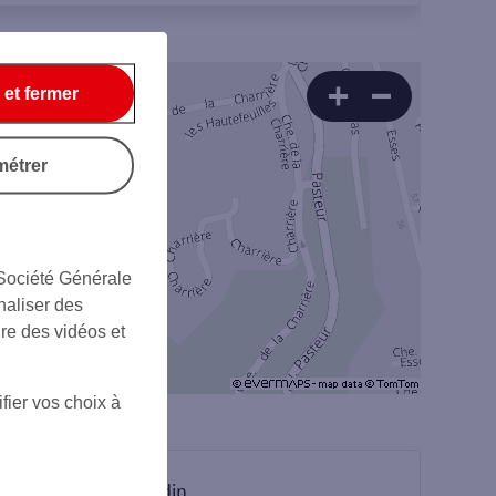
 et fermer
métrer
 Société Générale
naliser des
ire des vidéos et
fier vos choix à
sur Linkedin