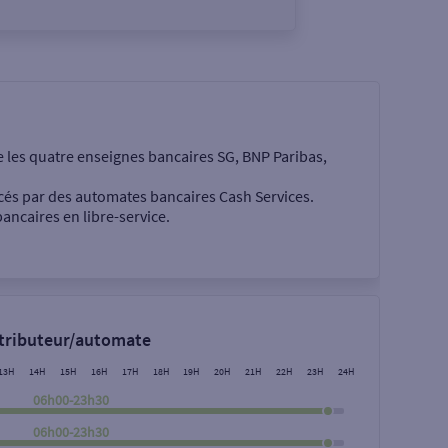
e les quatre enseignes bancaires SG, BNP Paribas,
cés par des automates bancaires Cash Services.
ancaires en libre-service.
 €
stributeur/automate
13H
14H
15H
16H
17H
18H
19H
20H
21H
22H
23H
24H
06h00-23h30
06h00-23h30