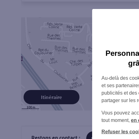
Personnal
gr
Au-delà des cook
et ses partenaire
publicités et des
Itinéraire
partager sur les 
Vous pouvez accéd
tout moment,
en 
Refuser les coo
Restons en contact :
sur Facebook