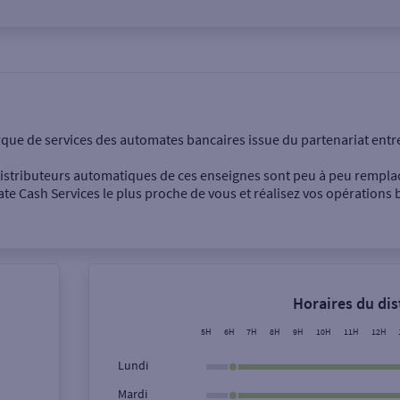
onnel
Entreprise
rque de services des automates bancaires issue du partenariat entr
 distributeurs automatiques de ces enseignes sont peu à peu rempla
e Cash Services le plus proche de vous et réalisez vos opérations b
Dépôt de billets €
Retrait de monnaie
Horaires du di
Dépôt de chèque €
5H
6H
7H
8H
9H
10H
11H
12H
Lundi
Mardi