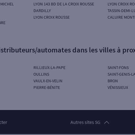
 MICHEL
LYON 143 BD DE LA CROIX ROUSSE
LYON CROIX RO
DARDILLY
TASSIN-DEMI-L
LYON CROIX ROUSSE
CALUIRE MONT
BRE
istributeurs/automates dans les villes à pro
RILLIEUX-LA-PAPE
SAINT-FONS
OULLINS
SAINT-GENIS-L
VAULX-EN-VELIN
BRON
PIERRE-BÉNITE
VÉNISSIEUX
Particuliers
cter
Autres sites SG
Professionnels