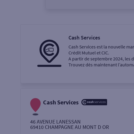
Vous êtes
Particulier
Professi
Cash Services
Cash Services est la nouvelle ma
Ma recherche
Crédit Mutuel et CIC.
A partir de septembre 2024, les
Trouvez dès maintenant l’automat
Une agence
Un service
Retrait de billets €
Cash Services
Dépôt de monnaie €
46 AVENUE LANESSAN
69410
CHAMPAGNE AU MONT D OR