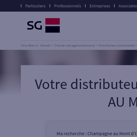
Particuliers
Professionnels
Entreprises
Associati
Vous êtes ici : Accueil
Trouver une agence bancaire
Distributeurs/automates
Votre distribut
AU M
Ma recherche :
Champagne au Mont d'Or,