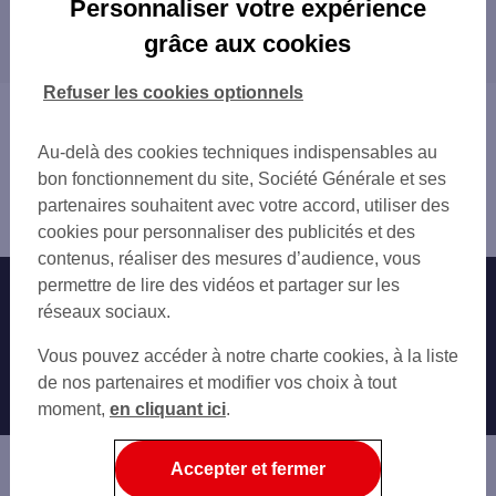
Personnaliser votre expérience
Les distributeurs/automates dans les
FRANCHEVILLE
grâce aux cookies
départements limitrophes
CRAPONNE
SAINTE-FOY-LÈS-LYON
01 AIN
Refuser les cookies optionnels
LYON
38 ISÈRE
Vous êtes ici : Accueil
OULLINS
42 LOIRE
Trouver une agence bancaire
CALUIRE-ET-CUIRE
Au-delà des cookies techniques indispensables au
71 SAÔNE-ET-LOIRE
Distributeurs/automates
SAINT-GENIS-LAVAL
bon fonctionnement du site, Société Générale et ses
Rhône
PIERRE-BÉNITE
partenaires souhaitent avec votre accord, utiliser des
Tassin la Demi Lune
SAINT-FONS
cookies pour personnaliser des publicités et des
VILLEURBANNE
contenus, réaliser des mesures d’audience, vous
BRIGNAIS
permettre de lire des vidéos et partager sur les
Nos engagements
Nous contacter
BRON
réseaux sociaux.
Particuliers
VÉNISSIEUX
Autres sites SG
Vous pouvez accéder à notre charte cookies, à la liste
VAULX-EN-VELIN
Professionnels
de nos partenaires et modifier vos choix à tout
RILLIEUX-LA-PAPE
moment,
en cliquant ici
.
Entreprises
CORBAS
SAINT-PRIEST
Associations
DÉCINES-CHARPIEU
Accepter et fermer