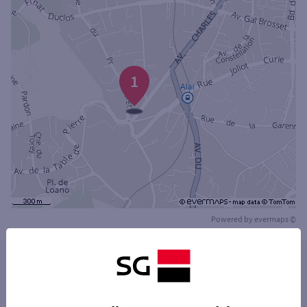
1
Powered by
evermaps ©
Les distributeurs/automates dans les villes à
proximité
ÉCULLY