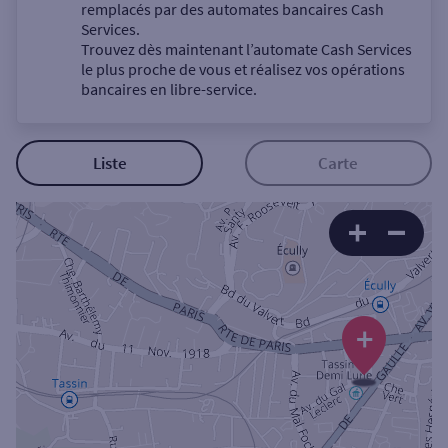
Un service
remplacés par des automates bancaires Cash
Services.
Trouvez dès maintenant l’automate Cash Services
le plus proche de vous et réalisez vos opérations
bancaires en libre-service.
Autour de moi
Liste
Carte
ou
Ville / Code postal
+
Rue
Rechercher