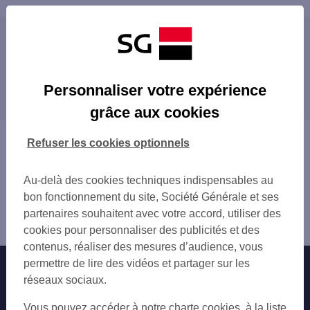
Les distributeurs/automates à proximité
PONT AUDEMER 9 PL VICTOR HUGO
Les distributeurs/automates dans les villes à
BEUZEVILLE 70 RUE CONSTANT FOUCHE
Personnaliser votre expérience
proximité
AVIA BEUZEVILLE
grâce aux cookies
LILLEBONNE TASSIGNY
TMP LILLEBONNE
Vous êtes ici : Accueil
Refuser les cookies optionnels
ST ROMAIN DE COLBOSC 4 RUE BION
Trouver une agence bancaire
ST ROMAIN DE COLBOSC 4 RUE BION
Distributeurs/automates
BRIONNE
Au-delà des cookies techniques indispensables au
Eure
RIVES EN SEINE
bon fonctionnement du site, Société Générale et ses
Pont Audemer
partenaires souhaitent avec votre accord, utiliser des
Distributeur/automate PONT AUDEMER
cookies pour personnaliser des publicités et des
contenus, réaliser des mesures d’audience, vous
permettre de lire des vidéos et partager sur les
Nos engagements
Nous contacter
réseaux sociaux.
Particuliers
Autres sites SG
Vous pouvez accéder à notre charte cookies, à la liste