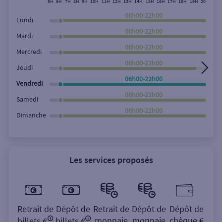
5H
6H
7H
8H
9H
10H
11H
12H
13H
14H
15H
16H
17H
18H
19H
20H
21H
Rechercher
06h00-22h00
Lundi
06h00-22h00
Mardi
06h00-22h00
Mercredi
06h00-22h00
Jeudi
06h00-22h00
Vendredi
06h00-22h00
Samedi
06h00-22h00
Dimanche
Les services proposés
Retrait de
Dépôt de
Retrait de
Dépôt de
Dépôt de
monnaie
monnaie
chèque €
billets €
billets €