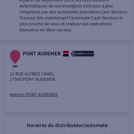
automatiques de ces enseignes sont peu à peu
Un service
remplacés par des automates bancaires Cash Services.
Trouvez dès maintenant l’automate Cash Services le
plus proche de vous et réalisez vos opérations
bancaires en libre-service.
PONT AUDEMER
Autour de moi
ou
12 RUE ALFRED CANEL
27500
PONT AUDEMER
Ville / Code postal
Agence PONT AUDEMER
Rue
Horaires du distributeur/automate