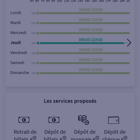
5H
6H
7H
8H
9H
10H
11H
12H
13H
14H
15H
16H
17H
18H
19H
20H
21H
Rechercher
06h00-22h00
Lundi
06h00-22h00
Mardi
06h00-22h00
Mercredi
06h00-22h00
Jeudi
06h00-22h00
Vendredi
06h00-22h00
Samedi
06h00-22h00
Dimanche
Les services proposés
Retrait de
Dépôt de
Dépôt de
Dépôt de
billets €
billets €
monnaie €
chèque €