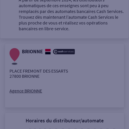
automatiques de ces enseignes sont peu à peu
Un service
remplacés par des automates bancaires Cash Services.
Trouvez dès maintenant l’automate Cash Services le
plus proche de vous et réalisez vos opérations
bancaires en libre-service.
BRIONNE
Autour de moi
ou
PLACE FREMONT DES ESSARTS
27800
BRIONNE
Ville / Code postal
Agence BRIONNE
Rue
Horaires du distributeur/automate