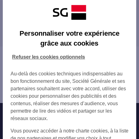
Les distributeurs/automates à proximité
LE NEUBOURG 23 RUE DUPONT DE L EURE
Les distributeurs/automates dans les villes à
BERNAY
Personnaliser votre expérience
proximité
BERNAY 24 RUE THIERS
grâce aux cookies
GRAND BOURGTHEROULDE 75 GDE RUE
BERNAY
BOURG ACHARD
Vous êtes ici : Accueil
Refuser les cookies optionnels
TOTAL BOSG ND
Trouver une agence bancaire
PONT AUDEMER
Distributeurs/automates
PONT AUDEMER 9 PL VICTOR HUGO
Au-delà des cookies techniques indispensables au
Eure
bon fonctionnement du site, Société Générale et ses
Brionne
partenaires souhaitent avec votre accord, utiliser des
Distributeur/automate BRIONNE
cookies pour personnaliser des publicités et des
contenus, réaliser des mesures d’audience, vous
permettre de lire des vidéos et partager sur les
Nos engagements
Nous contacter
réseaux sociaux.
Particuliers
Autres sites SG
Vous pouvez accéder à notre charte cookies, à la liste
Professionnels
de nos partenaires et modifier vos choix à tout