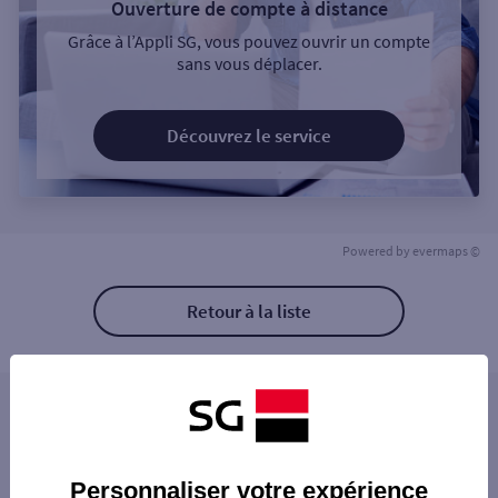
Ouverture de compte à distance
Grâce à l’Appli SG, vous pouvez ouvrir un compte
sans vous déplacer.
Découvrez le service
Powered by
evermaps ©
Retour à la liste
Les distributeurs/automates à proximité
GISORS 29 RUE CAPPEVILLE
Les distributeurs/automates dans les villes à
CHAUMONT EN VEXIN 1 RUE DE LA REPUB
Personnaliser votre expérience