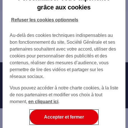
proximité
MAGNY-EN-VEXIN
grâce aux cookies
MARINES
Vous êtes ici : Accueil
Refuser les cookies optionnels
Trouver une agence bancaire
Distributeurs/automates
Au-delà des cookies techniques indispensables au
Eure
bon fonctionnement du site, Société Générale et ses
Gisors
partenaires souhaitent avec votre accord, utiliser des
Distributeur/automate GISORS 1 RUE DE VIENNE
cookies pour personnaliser des publicités et des
contenus, réaliser des mesures d’audience, vous
permettre de lire des vidéos et partager sur les
Nos engagements
Nous contacter
réseaux sociaux.
Particuliers
Autres sites SG
Vous pouvez accéder à notre charte cookies, à la liste
Professionnels
de nos partenaires et modifier vos choix à tout
moment,
en cliquant ici
.
Entreprises
Associations
Accepter et fermer
Banque privée