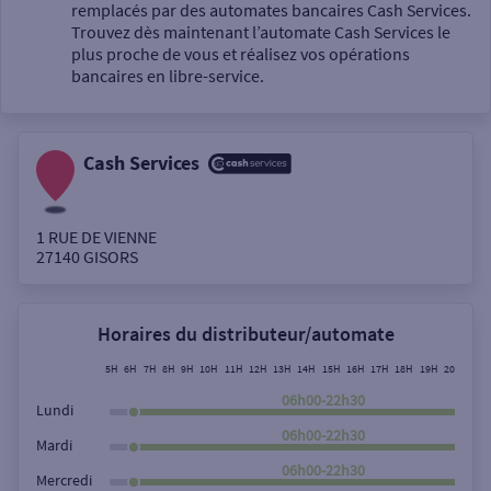
Un service
remplacés par des automates bancaires Cash Services.
Trouvez dès maintenant l’automate Cash Services le
plus proche de vous et réalisez vos opérations
bancaires en libre-service.
Cash Services
Autour de moi
ou
1 RUE DE VIENNE
27140
GISORS
Ville / Code postal
Horaires du distributeur/automate
Rue
5H
6H
7H
8H
9H
10H
11H
12H
13H
14H
15H
16H
17H
18H
19H
20H
21H
06h00-22h30
Lundi
06h00-22h30
Mardi
Rechercher
06h00-22h30
Mercredi