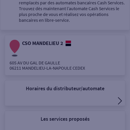
Un service
remplacés par des automates bancaires Cash Services.
Trouvez dès maintenant l’automate Cash Services le
plus proche de vous et réalisez vos opérations
bancaires en libre-service.
CSO MANDELIEU 2
Autour de moi
ou
605 AV DU GAL DE GAULLE
06211
MANDELIEU-LA-NAPOULE CEDEX
Ville / Code postal
Horaires du distributeur/automate
Rue
Les services proposés
Rechercher