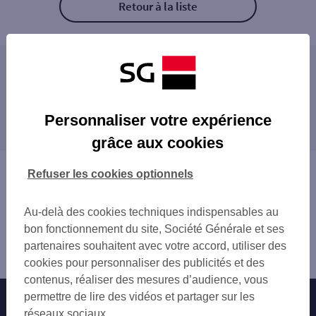
Retour à la liste
Les distributeurs/automates à proximité
CSO MANDELIEU 1
Les distributeurs/automates dans les villes à
MANDELIEU LA NAPOULE 437 AV DE CANN
Personnaliser votre expérience
proximité
MANDELIEU LA NAPOULE 437 AV DE CANN
grâce aux cookies
MANDELIEU LA NAPOULE
CANNES
CANNES 10 RUE MONSEIGNEUR JEANCARD
LE CANNET
Vous êtes ici : Accueil
Refuser les cookies optionnels
CANNES BOCCA TONNER
MOUGINS
Trouver une agence bancaire
CANNES 87 RUE FELIX FAURE
VALLAURIS
Distributeurs/automates
CSO CANNES CROISETTE
Au-delà des cookies techniques indispensables au
MOUANS-SARTOUX
Alpes-Maritimes
CANNES CROISETTE
bon fonctionnement du site, Société Générale et ses
VALBONNE
Mandelieu la Napoule
LA ROQUETTE SUR SIAGNE
partenaires souhaitent avec votre accord, utiliser des
GRASSE
Distributeur/automate CSO MANDELIEU 2
SO CANNES
cookies pour personnaliser des publicités et des
ANTIBES
LE CANNET ROCHEVILLE
contenus, réaliser des mesures d’audience, vous
BIOT
LE CANNET 113 BD PAUL DOUMER
permettre de lire des vidéos et partager sur les
Nos engagements
Nous contacter
SAINT-RAPHAËL
ELS LE CANNET
réseaux sociaux.