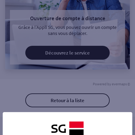
Ouverture de compte à distance
Grâce à l’Appli SG, vous pouvez ouvrir un compte
sans vous déplacer.
Découvrez le service
Powered by
evermaps ©
Retour à la liste
Les distributeurs/automates à proximité