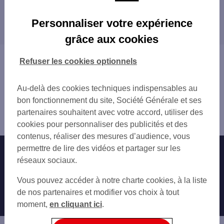
LE CANNET CAI
Les distributeurs/automates dans les villes à
LE CANNET 113 BD PAUL DOUMER
Personnaliser votre expérience
proximité
ELS LE CANNET
grâce aux cookies
LE CANNET ROCHEVILLE
CANNES
CANNES CROISETTE
VALLAURIS
Vous êtes ici : Accueil
Refuser les cookies optionnels
CANNES 87 RUE FELIX FAURE
MOUGINS
Trouver une agence bancaire
CSO CANNES CROISETTE
MANDELIEU-LA-NAPOULE
Distributeurs/automates
SO CANNES
Au-delà des cookies techniques indispensables au
MOUANS-SARTOUX
Alpes-Maritimes
CANNES 50 CROIS
bon fonctionnement du site, Société Générale et ses
VALBONNE
le Cannet
SHELL BREGUIERE
partenaires souhaitent avec votre accord, utiliser des
ANTIBES
Distributeur/automate LE CANNET 1 BD PAUL DOUMER
TOTAL LA COTE D'AZUR
cookies pour personnaliser des publicités et des
BIOT
VALLAURIS 1 AV DU TAPIS VERT
contenus, réaliser des mesures d’audience, vous
GRASSE
CANNES BOCCA TONNER
permettre de lire des vidéos et partager sur les
Nos engagements
Nous contacter
VILLENEUVE-LOUBET
CANNES 10 RUE MONSEIGNEUR JEANCARD
réseaux sociaux.
CAGNES-SUR-MER
CSO PB CANNES
Particuliers
SAINT-LAURENT-DU-VAR
Autres sites SG
Vous pouvez accéder à notre charte cookies, à la liste
MOUGINS
VENCE
Professionnels
de nos partenaires et modifier vos choix à tout
VALLAURIS 24 AV DE LA GARE
NICE
moment,
en cliquant ici
.
MOUGINS PL DU MARCHE NEUF
Entreprises
SAINT-RAPHAËL
LA ROQUETTE SUR SIAGNE