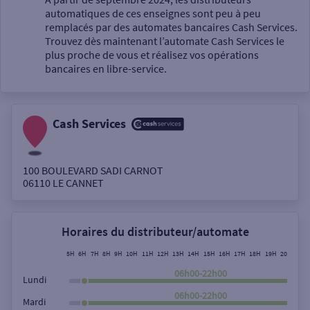
automatiques de ces enseignes sont peu à peu
Un service
remplacés par des automates bancaires Cash Services.
Trouvez dès maintenant l’automate Cash Services le
plus proche de vous et réalisez vos opérations
bancaires en libre-service.
Cash Services
Autour de moi
ou
100 BOULEVARD SADI CARNOT
06110
LE CANNET
Ville / Code postal
Horaires du distributeur/automate
Rue
5H
6H
7H
8H
9H
10H
11H
12H
13H
14H
15H
16H
17H
18H
19H
20H
21H
06h00-22h00
Lundi
06h00-22h00
Mardi