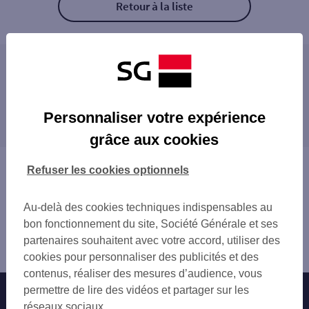
Retour à la liste
Les distributeurs/automates à proximité
CSO MANDELIEU 2
Les distributeurs/automates dans les villes à
MANDELIEU LA NAPOULE 437 AV DE CANN
Personnaliser votre expérience
proximité
MANDELIEU LA NAPOULE 437 AV DE CANN
grâce aux cookies
MANDELIEU LA NAPOULE
CANNES
CANNES 10 RUE MONSEIGNEUR JEANCARD
LE CANNET
Vous êtes ici : Accueil
Refuser les cookies optionnels
CANNES BOCCA TONNER
MOUGINS
Trouver une agence bancaire
CANNES 87 RUE FELIX FAURE
VALLAURIS
Distributeurs/automates
CSO CANNES CROISETTE
Au-delà des cookies techniques indispensables au
MOUANS-SARTOUX
Alpes-Maritimes
CANNES CROISETTE
bon fonctionnement du site, Société Générale et ses
VALBONNE
Mandelieu la Napoule
LA ROQUETTE SUR SIAGNE
partenaires souhaitent avec votre accord, utiliser des
GRASSE
Distributeur/automate CSO MANDELIEU 1
SO CANNES
cookies pour personnaliser des publicités et des
ANTIBES
LE CANNET ROCHEVILLE
contenus, réaliser des mesures d’audience, vous
BIOT
LE CANNET 113 BD PAUL DOUMER
permettre de lire des vidéos et partager sur les
Nos engagements
Nous contacter
SAINT-RAPHAËL
ELS LE CANNET
réseaux sociaux.