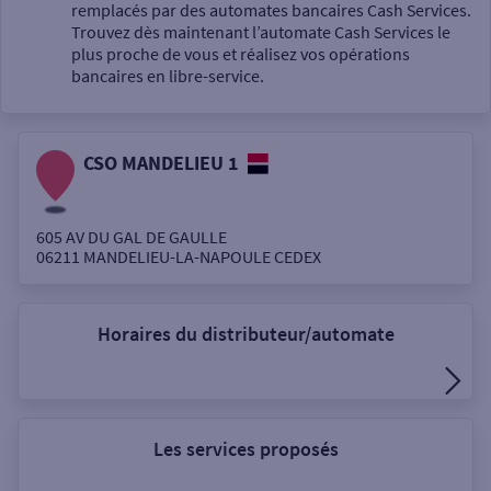
Un service
remplacés par des automates bancaires Cash Services.
Trouvez dès maintenant l’automate Cash Services le
plus proche de vous et réalisez vos opérations
bancaires en libre-service.
CSO MANDELIEU 1
Autour de moi
ou
605 AV DU GAL DE GAULLE
06211
MANDELIEU-LA-NAPOULE CEDEX
Ville / Code postal
Horaires du distributeur/automate
Rue
Les services proposés
Rechercher