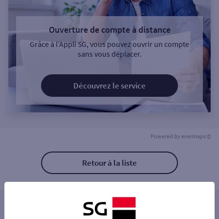
Ouverture de compte à distance
Grâce à l’Appli SG, vous pouvez ouvrir un compte
sans vous déplacer.
Découvrez le service
Powered by
evermaps ©
Retour à la liste
Les distributeurs/automates à proximité