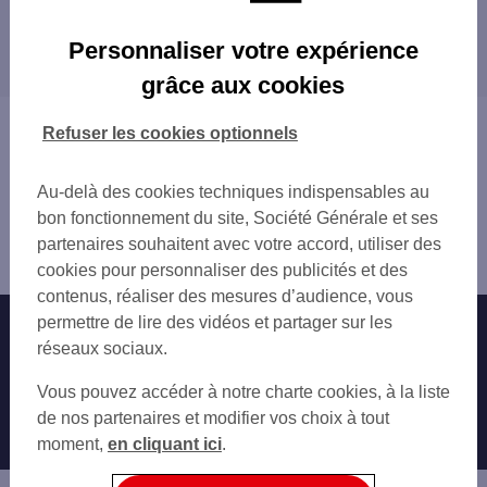
CSO CANNES CROISETTE
Les distributeurs/automates dans les villes à
CANNES CROISETTE
Personnaliser votre expérience
proximité
SO CANNES
grâce aux cookies
ELS LE CANNET
LE CANNET
CANNES 50 CROIS
VALLAURIS
Vous êtes ici : Accueil
Refuser les cookies optionnels
LE CANNET 1 BD PAUL DOUMER
MOUGINS
Trouver une agence bancaire
LE CANNET CAI
MANDELIEU-LA-NAPOULE
Distributeurs/automates
LE CANNET 113 BD PAUL DOUMER
Au-delà des cookies techniques indispensables au
MOUANS-SARTOUX
Alpes-Maritimes
LE CANNET ROCHEVILLE
bon fonctionnement du site, Société Générale et ses
ANTIBES
Cannes
CSO PB CANNES
partenaires souhaitent avec votre accord, utiliser des
VALBONNE
Distributeur/automate CANNES 87 RUE FELIX FAURE
CANNES BOCCA TONNER
cookies pour personnaliser des publicités et des
BIOT
CANNES 10 RUE MONSEIGNEUR JEANCARD
contenus, réaliser des mesures d’audience, vous
GRASSE
VALLAURIS 1 AV DU TAPIS VERT
permettre de lire des vidéos et partager sur les
Nos engagements
Nous contacter
VILLENEUVE-LOUBET
SHELL BREGUIERE
réseaux sociaux.
CAGNES-SUR-MER
TOTAL LA COTE D'AZUR
Particuliers
SAINT-LAURENT-DU-VAR
Autres sites SG
Vous pouvez accéder à notre charte cookies, à la liste
VALLAURIS 24 AV DE LA GARE
VENCE
Professionnels
de nos partenaires et modifier vos choix à tout
CSO MANDELIEU 1
SAINT-RAPHAËL
moment,
en cliquant ici
.
CSO MANDELIEU 2
Entreprises
NICE
MANDELIEU LA NAPOULE