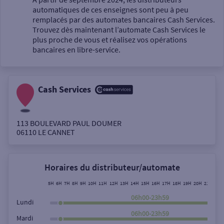
automatiques de ces enseignes sont peu à peu
Un service
remplacés par des automates bancaires Cash Services.
Trouvez dès maintenant l’automate Cash Services le
plus proche de vous et réalisez vos opérations
bancaires en libre-service.
Cash Services
Autour de moi
ou
113 BOULEVARD PAUL DOUMER
06110
LE CANNET
Ville / Code postal
Horaires du distributeur/automate
Rue
5H
6H
7H
8H
9H
10H
11H
12H
13H
14H
15H
16H
17H
18H
19H
20H
21H
22H
06h00-23h59
Lundi
06h00-23h59
Mardi