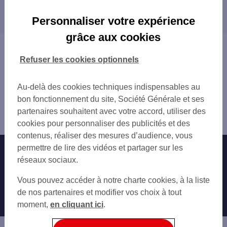
Les distributeurs/automates dans les villes à
LE CANNET CAI
proximité
LE CANNET 1 BD PAUL DOUMER
Personnaliser votre expérience
ELS LE CANNET
CANNES
grâce aux cookies
CANNES 87 RUE FELIX FAURE
MOUGINS
Vous êtes ici : Accueil
CANNES CROISETTE
VALLAURIS
Trouver une agence bancaire
Refuser les cookies optionnels
CSO CANNES CROISETTE
MANDELIEU-LA-NAPOULE
Distributeurs/automates
SO CANNES
MOUANS-SARTOUX
Alpes-Maritimes
Au-delà des cookies techniques indispensables au
CANNES 50 CROIS
VALBONNE
le Cannet
bon fonctionnement du site, Société Générale et ses
CANNES BOCCA TONNER
ANTIBES
Distributeur/automate LE CANNET 113 BD PAUL
partenaires souhaitent avec votre accord, utiliser des
CANNES 10 RUE MONSEIGNEUR JEANCARD
BIOT
DOUMER
cookies pour personnaliser des publicités et des
SHELL BREGUIERE
GRASSE
contenus, réaliser des mesures d’audience, vous
TOTAL LA COTE D'AZUR
VILLENEUVE-LOUBET
permettre de lire des vidéos et partager sur les
Nos engagements
Nous contacter
MOUGINS
CAGNES-SUR-MER
réseaux sociaux.
VALLAURIS 1 AV DU TAPIS VERT
SAINT-LAURENT-DU-VAR
Particuliers
MOUGINS PL DU MARCHE NEUF
Autres sites SG
VENCE
Vous pouvez accéder à notre charte cookies, à la liste
CSO PB CANNES
SAINT-RAPHAËL
Professionnels
de nos partenaires et modifier vos choix à tout
LA ROQUETTE SUR SIAGNE
moment,
en cliquant ici
.
Entreprises
VALLAURIS 24 AV DE LA GARE
Associations