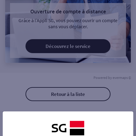
Ouverture de compte à distance
Grâce à l’Appli SG, vous pouvez ouvrir un compte
sans vous déplacer.
Découvrez le service
Powered by
evermaps ©
Retour à la liste
Les distributeurs/automates à proximité
LE CANNET ROCHEVILLE