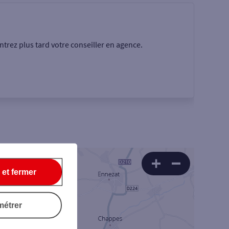
trez plus tard votre conseiller en agence.
Rechercher
 et fermer
métrer