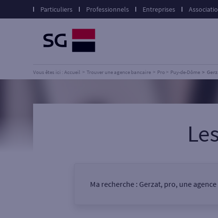
Particuliers
Professionnels
Entreprises
Associati
Vous êtes ici : Accueil
Trouver une agence bancaire
Pro
Puy-de-Dôme
Gerz
Le
Ma recherche :
Gerzat, pro, une agence
Vous êtes