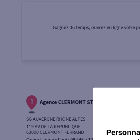
Particulier
Professi
Gagnez du temps, ouvrez en ligne votre pr
Ma recherche
Une agence
Un serv
Ouverte le samedi
1
Autour de moi
Agence CLERMONT STADE NUGER
ou
SG AUVERGNE RHÔNE ALPES
119 AV DE LA REPUBLIQUE
Personnal
63000 CLERMONT FERRAND
Ouvert aujourd’hui :
08H45 à 12H00