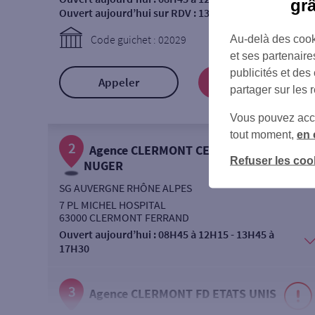
gr
Ouvert aujourd’hui sur RDV :
13H30 à 18H00
Code guichet : 02029
Au-delà des cook
et ses partenaire
publicités et des
Appeler
Prendre RDV
partager sur les 
Vous pouvez accéd
tout moment,
en 
2
Agence CLERMONT CENTRE
Refuser les coo
NUGER
SG AUVERGNE RHÔNE ALPES
7 PL MICHEL HOSPITAL
63000 CLERMONT FERRAND
Ouvert aujourd’hui :
08H45 à 12H15 - 13H45 à
17H30
3
Agence CLERMONT FD ETATS UNIS