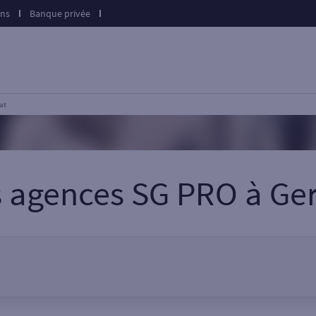
ons
Banque privée
at
s agences SG PRO
à
Ger