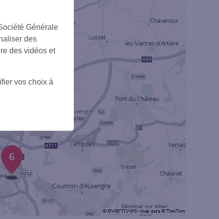
 Société Générale
naliser des
ire des vidéos et
fier vos choix à
6