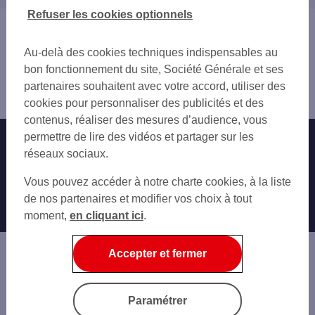
COURNON-D'AUVERGNE
03 ALLIER
Refuser les cookies optionnels
RIOM
15 CANTAL
Vous êtes ici : Accueil
PONT-DU-CHÂTEAU
19 CORRÈZE
Trouver une agence bancaire
Au-delà des cookies techniques indispensables au
23 CREUSE
Pro
bon fonctionnement du site, Société Générale et ses
42 LOIRE
Puy-de-Dôme
partenaires souhaitent avec votre accord, utiliser des
43 HAUTE-LOIRE
Clermont Ferrand
cookies pour personnaliser des publicités et des
contenus, réaliser des mesures d’audience, vous
permettre de lire des vidéos et partager sur les
Nos engagements
Nous contacter
réseaux sociaux.
Particuliers
Autres sites SG
Vous pouvez accéder à notre charte cookies, à la liste
Professionnels
de nos partenaires et modifier vos choix à tout
moment,
en cliquant ici
.
Entreprises
Associations
Accepter et fermer
Banque privée
Informations légales
Economie Publique
Paramétrer
Gestion des cookies