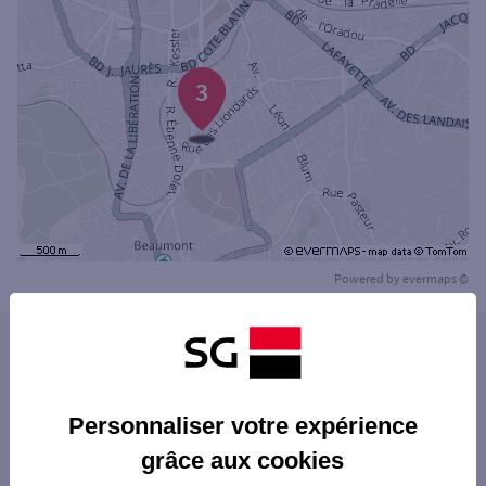
3
Powered by
evermaps ©
Les agences SG PRO dans les villes à
proximité
CHAMALIÈRES
Personnaliser votre expérience
Les agences SG PRO dans les départements
BEAUMONT
grâce aux cookies
limitrophes
GERZAT