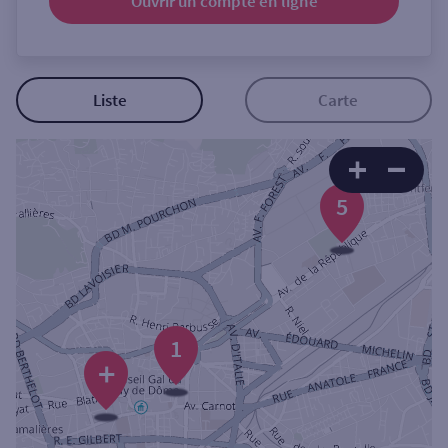
Ouvrir un compte
en ligne
Ouverte le samedi
Ouverte le lundi
Coffre-fort
Liste
Carte
Autour de moi
5
ou
Ville / Code postal
Rue
1
+
Rechercher