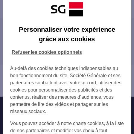
Powered by
evermaps ©
Les agences SG PRO en France
Personnaliser votre expérience
PARIS
grâce aux cookies
Toutes nos agences SG PRO en France
MARSEILLE
LYON
Refuser les cookies optionnels
Trouver Votre distributeur/automate
TOULOUSE
NICE
Au-delà des cookies techniques indispensables au
Vous êtes ici : Accueil
NANTES
bon fonctionnement du site, Société Générale et ses
Trouver une agence bancaire
STRASBOURG
partenaires souhaitent avec votre accord, utiliser des
Pro
MONTPELLIER
cookies pour personnaliser des publicités et des
BORDEAUX
contenus, réaliser des mesures d’audience, vous
LILLE
permettre de lire des vidéos et partager sur les
Nos engagements
Nous contacter
RENNES
réseaux sociaux.
REIMS
Particuliers
Autres sites SG
Vous pouvez accéder à notre charte cookies, à la liste
LE HAVRE
Professionnels
de nos partenaires et modifier vos choix à tout
SAINT-ETIENNE