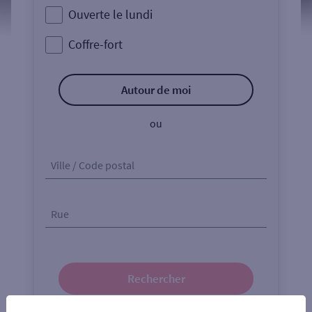
Ouverte le lundi
Coffre-fort
Autour de moi
ou
Ville / Code postal
Rue
Rechercher