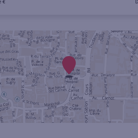
e €
D