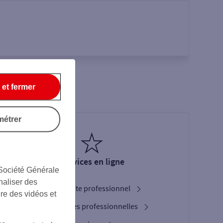
 et fermer
métrer
Services en ligne
 Société Générale
naliser des
Ouverture de compte professionnel
ire des vidéos et
Nos cartes bancaires professionnelles