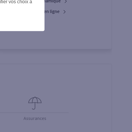
L'option Crypto Dynamique
fier vos choix à
Services bancaires en ligne
L’appli Pro
Assurances