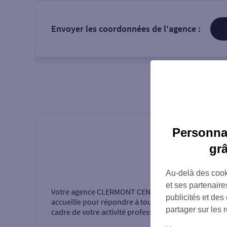
Envoyer les coordonnées de l'agence :
Personnal
gr
Présentati
Au-delà des cook
et ses partenaire
Votre agence
CLERMONT CENTRE NUGER
vous
publicités et des
accueille pour répondre à tous vos besoins dans le
partager sur les 
cadre de votre activité professionnelle.