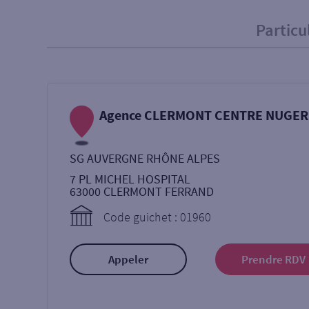
Particu
Particulier
Professi
Ma recherche
Agence CLERMONT CENTRE NUGER
Une agence
Un serv
SG AUVERGNE RHÔNE ALPES
Ouverte le samedi
7 PL MICHEL HOSPITAL
63000
CLERMONT FERRAND
Code guichet : 01960
Autour de moi
ou
Appeler
Prendre RDV