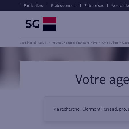
Particuliers
Professionnels
Entreprises
Associati
Vous êtes ici : Accueil
Trouver une agence bancaire
Pro
Puy-de-Dôme
Cler
Votre a
Ma recherche :
Clermont Ferrand, pro,
Vous êtes