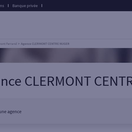
ons
Banque privée
mont Ferrand
Agence CLERMONT CENTRE NUGER
gence CLERMONT CENT
 une agence