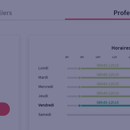
liers
Profe
onnel
Entreprise
Horaires
ice
8H
9H
10H
11H
08h45-12h15
Lundi
Ouverte le lundi
Coffre-fort
08h45-12h15
Mardi
08h45-12h15
Mercredi
08h45-12h15
Ville / Code postal
Rue
Jeudi
08h45-12h15
Vendredi
Samedi