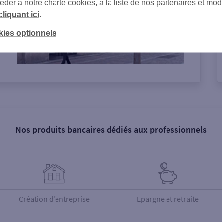
er à notre charte cookies, à la liste de nos partenaires et modi
cliquant ici
.
kies optionnels
Nos produits bancaires dédiés aux professionnels
Création d’entreprise
Epargne et retraite