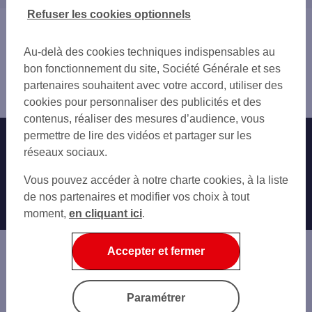
GERZAT
03 ALLIER
Refuser les cookies optionnels
CHAMALIÈRES
15 CANTAL
Vous êtes ici : Accueil
RIOM
19 CORRÈZE
Trouver une agence bancaire
Au-delà des cookies techniques indispensables au
23 CREUSE
Pro
bon fonctionnement du site, Société Générale et ses
42 LOIRE
Puy-de-Dôme
partenaires souhaitent avec votre accord, utiliser des
43 HAUTE-LOIRE
Cournon d'Auvergne
cookies pour personnaliser des publicités et des
contenus, réaliser des mesures d’audience, vous
permettre de lire des vidéos et partager sur les
Nos engagements
Nous contacter
réseaux sociaux.
Particuliers
Autres sites SG
Vous pouvez accéder à notre charte cookies, à la liste
Professionnels
de nos partenaires et modifier vos choix à tout
moment,
en cliquant ici
.
Entreprises
Associations
Accepter et fermer
Banque privée
Informations légales
Economie Publique
Paramétrer
Gestion des cookies