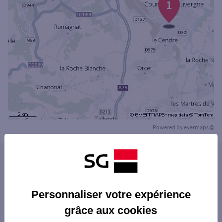
1
Powered by
evermaps ©
Les agences SG PRO dans les villes à
proximité
PONT-DU-CHÂTEAU
Personnaliser votre expérience
Les agences SG PRO dans les départements
BEAUMONT
grâce aux cookies
limitrophes
CLERMONT-FERRAND