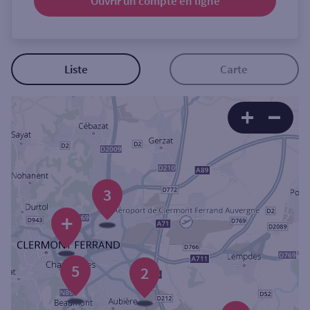
Ouvrir un compte
en ligne
Ouverte le samedi
Ouverte le lundi
Coffre-fort
Liste
Carte
Autour de moi
ou
Ville / Code postal
3
+
Rue
5
2
Rechercher