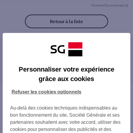
Powered by
evermaps ©
Retour à la liste
Les agences SG PRO à proximité
PUTEAUX MAIRIE
Les agences SG PRO dans les villes à
PUTEAUX WILSON
Personnaliser votre expérience
proximité
LA DEFENSE PYRAMIDE
grâce aux cookies
LA DEFENSE PARVIS
SURESNES
LA DEFENSE BASALTE
COURBEVOIE
Vous êtes ici : Accueil
Refuser les cookies optionnels
LA DEFENSE TOUR SG
NEUILLY-SUR-SEINE
Trouver une agence bancaire
LA DEFENSE VALMY
NANTERRE
Pro
NEUILLY MADRID
Au-delà des cookies techniques indispensables au
LA GARENNE-COLOMBES
Hauts-de-Seine
SURESNES CHARLES PEGUY
bon fonctionnement du site, Société Générale et ses
LEVALLOIS-PERRET
Puteaux
COURBEVOIE DANTON
partenaires souhaitent avec votre accord, utiliser des
SAINT-CLOUD
Agence PUTEAUX-CENTRE
NEUILLY ESPACE PRO
cookies pour personnaliser des publicités et des
RUEIL-MALMAISON