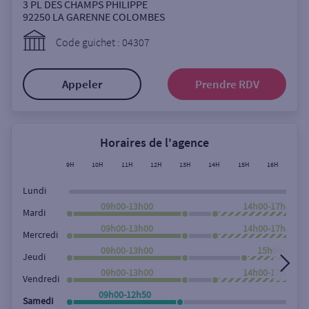
Ouverte le samedi
3 PL DES CHAMPS PHILIPPE
92250
LA GARENNE COLOMBES
Ouverte le lundi
Code guichet : 04307
Coffre-fort
Appeler
Prendre RDV
Autour de moi
ou
Horaires de l'agence
9H
10H
11H
12H
13H
14H
15H
16H
17H
Ville / Code postal
Lundi
09h00-13h00
14h00-17h45
Mardi
09h00-13h00
14h00-17h45
Rue
Mercredi
09h00-13h00
15h00-17h4
Jeudi
09h00-13h00
14h00-17h45
Vendredi
Rechercher
09h00-12h50
Samedi