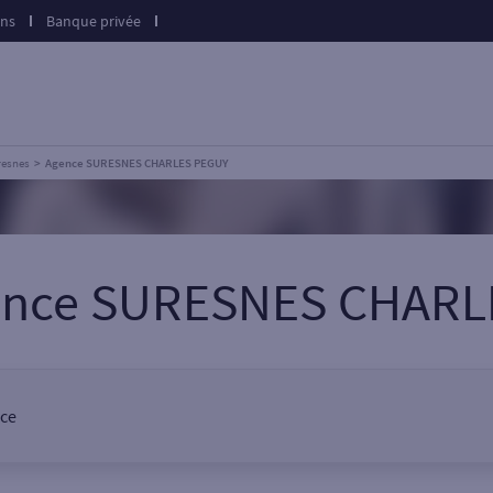
ons
Banque privée
resnes
Agence SURESNES CHARLES PEGUY
gence SURESNES CHARL
nce