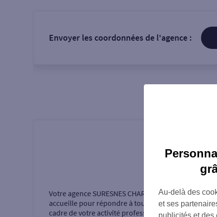
Envoyer les coordonnées de l'agence :
Personnal
gr
Présentati
Au-delà des cook
Votre agence
SURESNES CHARLES PEGUY
vous
accueille pour répondre à tous vos besoins dans le
et ses partenaire
cadre de votre activité professionnelle.
publicités et des