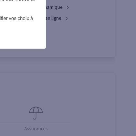
L'option Crypto Dynamique
Services bancaires en ligne
fier vos choix à
L’appli Pro
Assurances