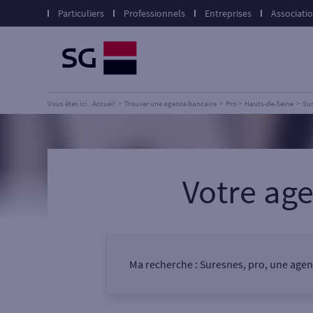
Particuliers
Professionnels
Entreprises
Associati
Vous êtes ici : Accueil
Trouver une agence bancaire
Pro
Hauts-de-Seine
Su
Votre a
Ma recherche :
Suresnes, pro, une age
Vous êtes