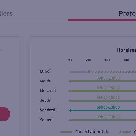
liers
Profe
onnel
Entreprise
Horaires
Y
ice
9H
10H
11H
12H
Lundi
Ouverte le lundi
Coffre-fort
09h00-13h00
Mardi
09h00-13h00
Mercredi
09h00-13h00
Ville / Code postal
Rue
Jeudi
09h00-13h00
Vendredi
09h00-13h00
Samedi
Ouvert au public