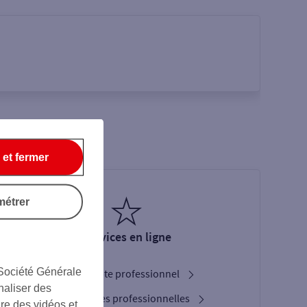
 et fermer
métrer
Services en ligne
 Société Générale
Ouverture de compte professionnel
naliser des
Nos cartes bancaires professionnelles
ire des vidéos et