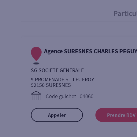
Particu
Particulier
Professi
Ma recherche
Agence SURESNES CHARLES PEGU
Une agence
Un serv
SG SOCIETE GENERALE
Ouverte le samedi
9 PROMENADE ST LEUFROY
92150
SURESNES
Code guichet : 04060
Autour de moi
ou
Appeler
Prendre RDV