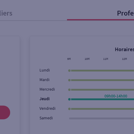
liers
Profe
onnel
Entreprise
Horaires
ice
9H
10H
11H
12H
Lundi
Ouverte le lundi
Coffre-fort
Mardi
Mercredi
09h00-14h00
Ville / Code postal
Rue
Jeudi
Vendredi
Samedi