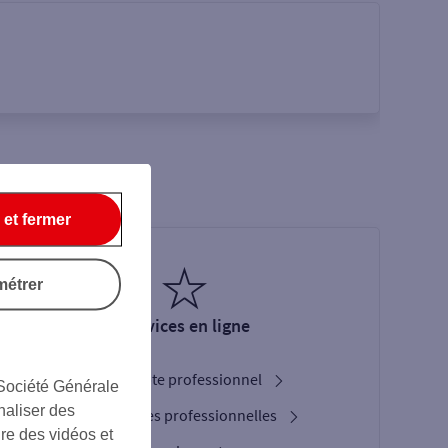
 et fermer
métrer
Services en ligne
Ouverture de compte professionnel
 Société Générale
naliser des
Nos cartes bancaires professionnelles
ire des vidéos et