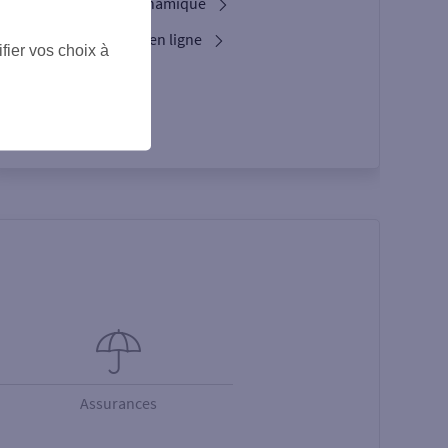
L'option Crypto Dynamique
Services bancaires en ligne
fier vos choix à
L’appli Pro
Assurances