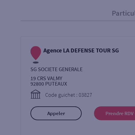
Particu
Particulier
Professi
Ma recherche
Agence LA DEFENSE TOUR SG
Une agence
Un serv
SG SOCIETE GENERALE
Ouverte le samedi
19 CRS VALMY
92800
PUTEAUX
Code guichet : 03827
Autour de moi
ou
Appeler
Prendre RDV