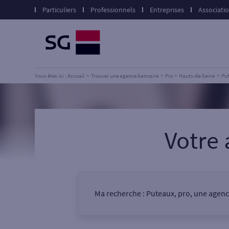
Particuliers
Professionnels
Entreprises
Associati
Vous êtes ici : Accueil
Trouver une agence bancaire
Pro
Hauts-de-Seine
Pu
Votre
Ma recherche :
Puteaux, pro, une agen
Vous êtes