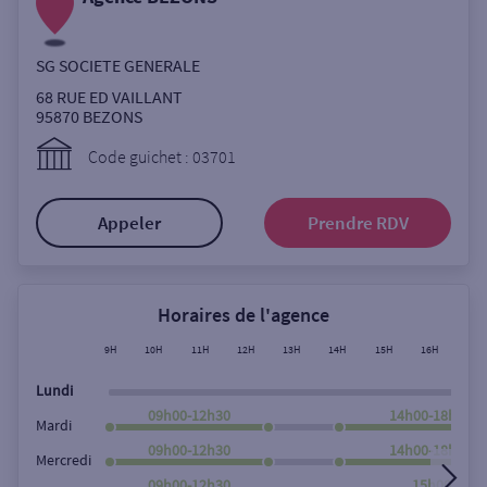
Ouverte le lundi
Coffre-fort
SG SOCIETE GENERALE
68 RUE ED VAILLANT
95870
BEZONS
Autour de moi
Code guichet : 03701
ou
Appeler
Prendre RDV
Ville / Code postal
Horaires de l'agence
Rue
9H
10H
11H
12H
13H
14H
15H
16H
17H
Lundi
09h00-12h30
14h00-18h00
Mardi
Rechercher
09h00-12h30
14h00-18h00
Mercredi
09h00-12h30
15h00-18h0