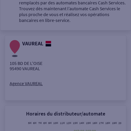
Un service
remplacés par des automates bancaires Cash Services.
Trouvez dès maintenant l’automate Cash Services le
plus proche de vous et réalisez vos opérations
bancaires en libre-service.
VAUREAL
Autour de moi
ou
105 BD DE L'OISE
95490
VAUREAL
Ville / Code postal
Agence VAUREAL
Rue
Horaires du distributeur/automate
5H
6H
7H
8H
9H
10H
11H
12H
13H
14H
15H
16H
17H
18H
19H
20H
21H
Rechercher