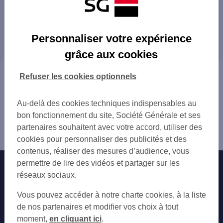
Les distributeurs/automates à proximité
CERGY SAINT CHRISTOPHE
Les distributeurs/automates dans les villes à
COURDIMANCHE LOUVIERE
Personnaliser votre expérience
proximité
CERGY LE HAUT
grâce aux cookies
CERGY 35 BD DE L EVASION
JOUY-LE-MOUTIER
JOUY LE MOUTIER
CERGY
Vous êtes ici : Accueil
Refuser les cookies optionnels
CERGY GRAND CENTRE
OSNY
Trouver une agence bancaire
OSNY
PONTOISE
Distributeurs/automates
OSNY 2 BIS SQUARE DES ARTISTES
Au-delà des cookies techniques indispensables au
TRIEL-SUR-SEINE
Val-d'Oise
ANDRESY LES CHARVAUX
bon fonctionnement du site, Société Générale et ses
CHANTELOUP-LES-VIGNES
Vauréal
HOPITAL DE PONTOISE
partenaires souhaitent avec votre accord, utiliser des
ÉRAGNY
Distributeur/automate VAUREAL
PONTOISE
cookies pour personnaliser des publicités et des
ANDRÉSY
TRIEL SUR SEINE 159 RUE PAUL DOUMER
contenus, réaliser des mesures d’audience, vous
SAINT-OUEN-L'AUMÔNE
PONTOISE 9 RUE THIERS
permettre de lire des vidéos et partager sur les
Nos engagements
Nous contacter
VERNEUIL-SUR-SEINE
PONTOISE THIERS
réseaux sociaux.
CONFLANS-SAINTE-HONORINE
ERAGNY
Particuliers
ACHÈRES
Autres sites SG
Vous pouvez accéder à notre charte cookies, à la liste
CERGY PONTOISE 3 PL DU PETIT MARTRO
CARRIÈRES-SOUS-POISSY
Professionnels
de nos partenaires et modifier vos choix à tout
PONTOISE LES LOUVRAIS
LES MUREAUX
moment,
en cliquant ici
.
PONTOISE QUAI DU POTHUIS
Entreprises