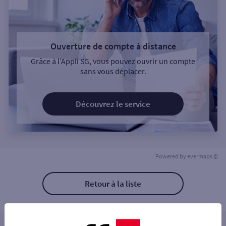
Ouverture de compte à distance
Grâce à l’Appli SG, vous pouvez ouvrir un compte
sans vous déplacer.
Découvrez le service
Powered by
evermaps ©
Retour à la liste