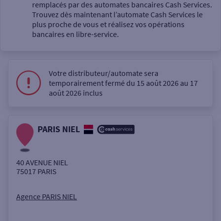
Un service
remplacés par des automates bancaires Cash Services.
Trouvez dès maintenant l’automate Cash Services le
plus proche de vous et réalisez vos opérations
bancaires en libre-service.
Votre distributeur/automate sera
Autour de moi
temporairement fermé du 15 août 2026 au 17
août 2026 inclus
ou
PARIS NIEL
Ville / Code postal
40 AVENUE NIEL
Rue
75017
PARIS
Agence PARIS NIEL
Rechercher