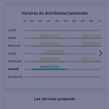
Horaires du distributeur/automate
8H
9H
10H
11H
12H
13H
14H
15H
16H
17H
18
Lundi
09h00-13h00
14h00-17h45
,
Mardi
09h00-13h00
14h00-17h45
,
Mercredi
10h00-13h00
Jeudi
09h00-13h00
14h00-17h45
,
Vendredi
09h00-13h00
Samedi
Dimanche
Les services proposés