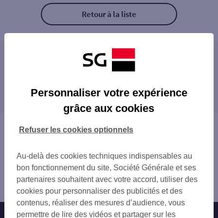
Retour à la liste
Les distributeurs/automates à proximité
PARIS 30 AV NIEL
Les distributeurs/automates dans les villes à
PARIS 3 PL DU MAL JUIN
Personnaliser votre expérience
proximité
PARIS COURCELLES
grâce aux cookies
PARIS PLACE PEREIRE
LEVALLOIS-PERRET
PARIS 9 PL DES TERNES
NEUILLY-SUR-SEINE
Vous êtes ici : Accueil
Refuser les cookies optionnels
PARIS TERNES PRO
CLICHY
Trouver une agence bancaire
PARIS 6 PL DES TERNES
COURBEVOIE
Distributeurs/automates
PARIS 35 B RUE JOUFFROY D ABBANS
Au-delà des cookies techniques indispensables au
SAINT-OUEN
Paris
PARIS 35 AV MAC MAHON
bon fonctionnement du site, Société Générale et ses
ASNIÈRES-SUR-SEINE
Paris 17ème
PARIS 3 BD GOUVION SAINT CYR
partenaires souhaitent avec votre accord, utiliser des
PARIS
Distributeur/automate PARIS NIEL
ESPACE CHAMPERRET
cookies pour personnaliser des publicités et des
PUTEAUX
PARIS VILLIERS
contenus, réaliser des mesures d’audience, vous
BOIS-COLOMBES
ESPACE CHAMPERRET
permettre de lire des vidéos et partager sur les
Nos engagements
Nous contacter
LA GARENNE-COLOMBES