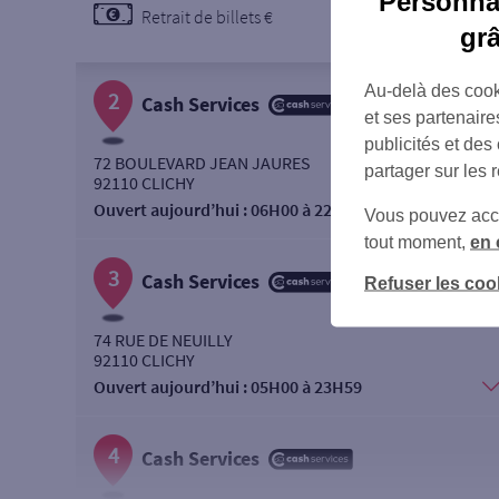
Personnal
Retrait de billets €
gr
Au-delà des cook
2
Cash Services
et ses partenaire
publicités et des
72 BOULEVARD JEAN JAURES
partager sur les 
92110 CLICHY
Ouvert aujourd’hui :
06H00 à 22H00
Vous pouvez accéd
tout moment,
en 
3
Cash Services
Refuser les coo
74 RUE DE NEUILLY
92110 CLICHY
Ouvert aujourd’hui :
05H00 à 23H59
4
Cash Services