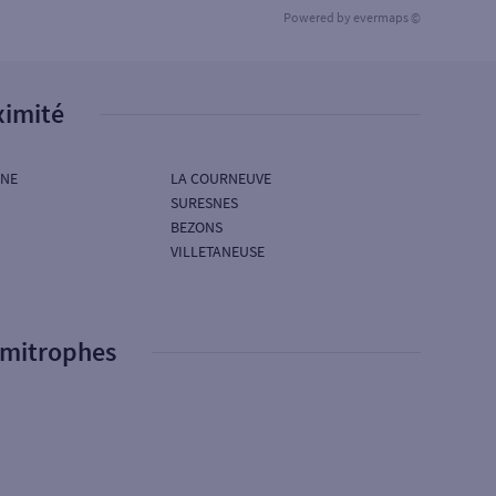
Powered by
evermaps ©
ximité
INE
LA COURNEUVE
SURESNES
BEZONS
VILLETANEUSE
imitrophes