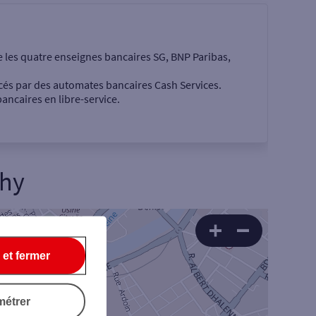
e les quatre enseignes bancaires SG, BNP Paribas,
cés par des automates bancaires Cash Services.
ancaires en libre-service.
chy
 €
 et fermer
Rechercher
métrer