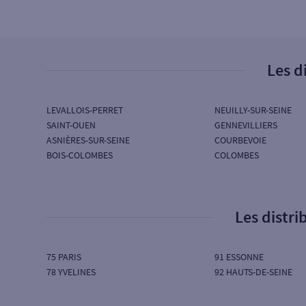
97 BOULEVARD VICTOR HUGO
92110 CLICHY
Ouvert aujourd’hui :
06H00 à 22H00
Les d
5
Cash Services
LEVALLOIS-PERRET
NEUILLY-SUR-SEINE
25 AVENUE CLAUDE DEBUSSY
SAINT-OUEN
GENNEVILLIERS
92110 CLICHY
ASNIÈRES-SUR-SEINE
COURBEVOIE
Ouvert aujourd’hui :
24/24h
BOIS-COLOMBES
COLOMBES
6
CLICHY CENTRE
Les distr
3 PL MARTYRS OCC ALLE
92110 CLICHY
Ouvert aujourd’hui :
06H00 à 22H00
75 PARIS
91 ESSONNE
78 YVELINES
92 HAUTS-DE-SEINE
7
CLICHY JEAN JAURES