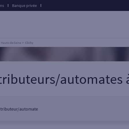
ons
Banque privée
Hauts-de-Seine
Clichy
stributeurs/automates
distributeur/automate