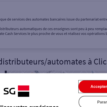
onnel
Entreprise
rque de services des automates bancaires issue du partenariat entr
 distributeurs automatiques de ces enseignes sont peu à peu rempla
e Cash Services le plus proche de vous et réalisez vos opérations b
distributeurs/automates
à
Cli
Dépôt de billets €
Retrait de monnaie
Dépôt de chèque €
Accepter
Ville / Code postal
Rue
Para