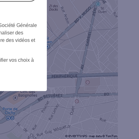
 Société Générale
naliser des
ire des vidéos et
4
fier vos choix à