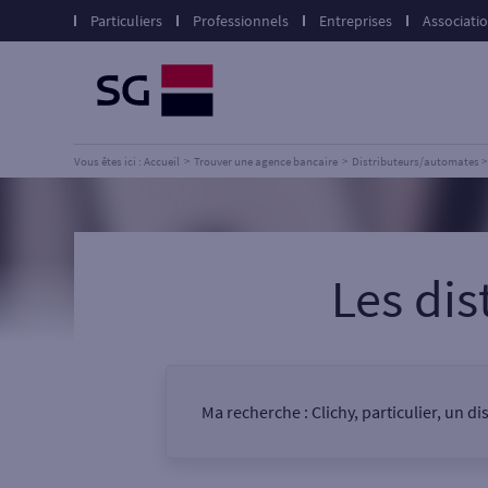
Particuliers
Professionnels
Entreprises
Associati
Vous êtes ici : Accueil
Trouver une agence bancaire
Distributeurs/automates
Les di
Ma recherche :
Clichy, particulier, un 
Vous êtes