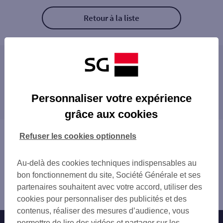
Retour à la liste
Les distributeurs/automates à proximité
PARIS VILLIERS
Les distributeurs/automates dans les villes à
PARIS 35 B RUE JOUFFROY D ABBANS
Personnaliser votre expérience
proximité
PARIS PLACE LEVIS
grâce aux cookies
PARIS PLACE PEREIRE
LEVALLOIS-PERRET
PARIS COURCELLES
CLICHY
Vous êtes ici : Accueil
Refuser les cookies optionnels
PARIS 3 PL DU MAL JUIN
NEUILLY-SUR-SEINE
Trouver une agence bancaire
PARIS 2 BD DE COURCELLES
SAINT-OUEN
Distributeurs/automates
PARIS BATIGNOLLES
Au-delà des cookies techniques indispensables au
PARIS
Paris
PARIS PARC MONCEAU
bon fonctionnement du site, Société Générale et ses
COURBEVOIE
Paris 17ème
PARIS NIEL
partenaires souhaitent avec votre accord, utiliser des
ASNIÈRES-SUR-SEINE
Distributeur/automate PARIS MALESHERBES
PARIS EUROPE
cookies pour personnaliser des publicités et des
BOIS-COLOMBES
PARIS 6 PL DES TERNES
contenus, réaliser des mesures d’audience, vous
PUTEAUX
PARIS 30 AV NIEL
permettre de lire des vidéos et partager sur les