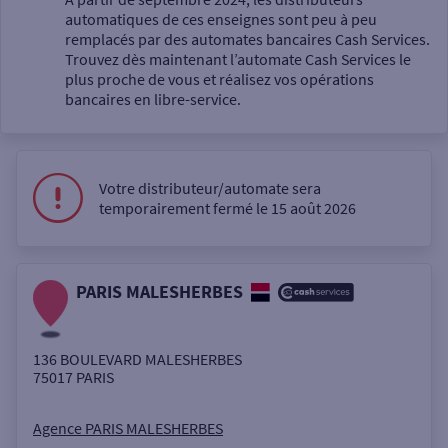
automatiques de ces enseignes sont peu à peu
Un service
remplacés par des automates bancaires Cash Services.
Trouvez dès maintenant l’automate Cash Services le
plus proche de vous et réalisez vos opérations
bancaires en libre-service.
Autour de moi
Votre distributeur/automate sera
temporairement fermé le 15 août 2026
ou
PARIS MALESHERBES
Ville / Code postal
136 BOULEVARD MALESHERBES
Rue
75017
PARIS
Agence PARIS MALESHERBES