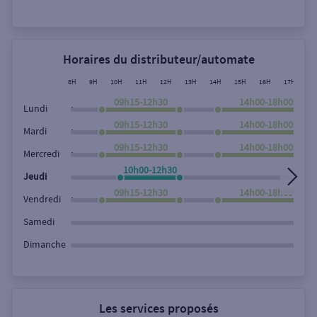
Rechercher
Horaires du distributeur/automate
8H
9H
10H
11H
12H
13H
14H
15H
16H
17H
18
09h15-12h30
14h00-18h00
,
Lundi
09h15-12h30
14h00-18h00
,
Mardi
09h15-12h30
14h00-18h00
,
Mercredi
10h00-12h30
Jeudi
09h15-12h30
14h00-18h00
,
Vendredi
Samedi
Dimanche
Les services proposés