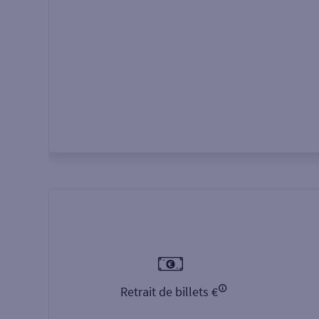
Autour de moi
ou
Retrait de billets €