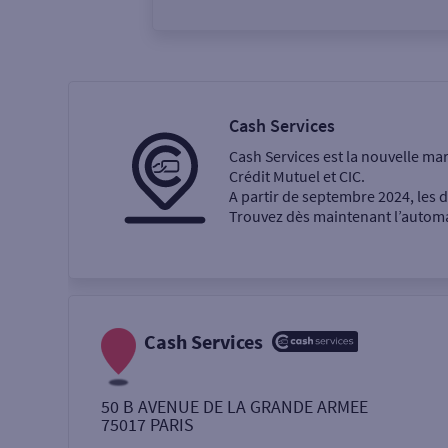
Vous êtes
Particulier
Professi
Cash Services
Cash Services est la nouvelle ma
Ma recherche
Crédit Mutuel et CIC.
A partir de septembre 2024, les
Trouvez dès maintenant l’automat
Une agence
Un service
Retrait de billets €
Cash Services
Dépôt de monnaie €
50 B AVENUE DE LA GRANDE ARMEE
75017
PARIS