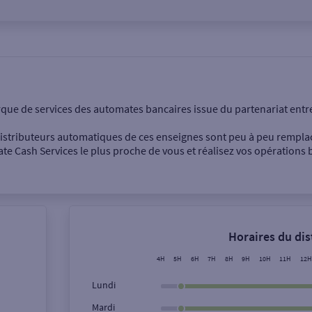
onnel
Entreprise
rque de services des automates bancaires issue du partenariat entr
 distributeurs automatiques de ces enseignes sont peu à peu rempla
e Cash Services le plus proche de vous et réalisez vos opérations b
Dépôt de billets €
Retrait de monnaie
Horaires du di
Dépôt de chèque €
4H
5H
6H
7H
8H
9H
10H
11H
12H
Lundi
Mardi