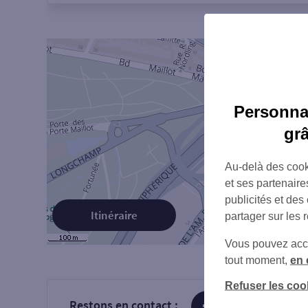
Personnal
gr
Au-delà des cook
et ses partenaire
publicités et des
Itinéraire
partager sur les 
Vous pouvez accéd
tout moment,
en 
Refuser les coo
Restons en contact :
sur Facebook