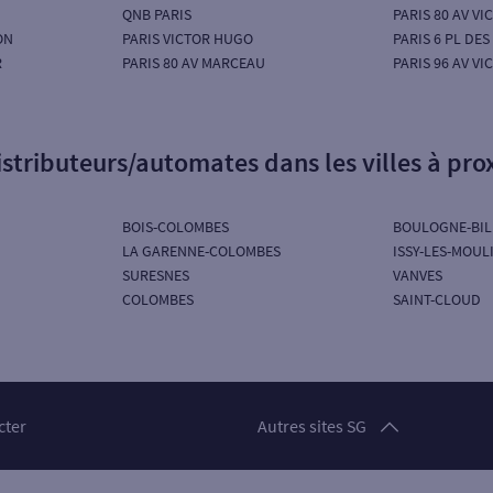
QNB PARIS
PARIS 80 AV V
ON
PARIS VICTOR HUGO
PARIS 6 PL DES
R
PARIS 80 AV MARCEAU
PARIS 96 AV V
istributeurs/automates dans les villes à pro
BOIS-COLOMBES
BOULOGNE-BI
LA GARENNE-COLOMBES
ISSY-LES-MOUL
SURESNES
VANVES
COLOMBES
SAINT-CLOUD
Particuliers
cter
Autres sites SG
Professionnels
Entreprises