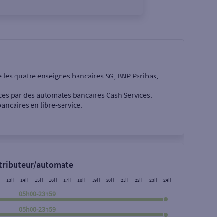
e les quatre enseignes bancaires SG, BNP Paribas,
cés par des automates bancaires Cash Services.
ancaires en libre-service.
 €
stributeur/automate
13H
14H
15H
16H
17H
18H
19H
20H
21H
22H
23H
24H
05h00-23h59
05h00-23h59