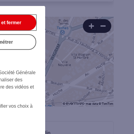
 et fermer
métrer
 Société Générale
naliser des
ire des vidéos et
fier vos choix à
sur Linkedin