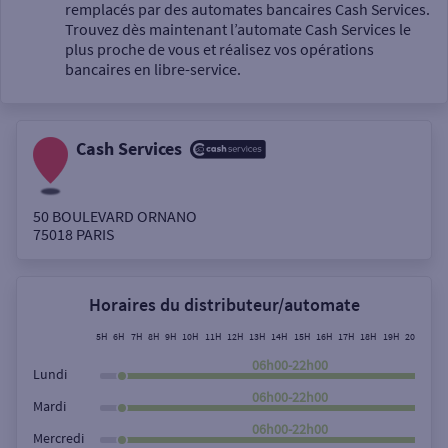
Un service
remplacés par des automates bancaires Cash Services.
Trouvez dès maintenant l’automate Cash Services le
plus proche de vous et réalisez vos opérations
bancaires en libre-service.
Cash Services
Autour de moi
ou
50 BOULEVARD ORNANO
75018
PARIS
Ville / Code postal
Horaires du distributeur/automate
Rue
5H
6H
7H
8H
9H
10H
11H
12H
13H
14H
15H
16H
17H
18H
19H
20H
21H
06h00-22h00
Lundi
06h00-22h00
Mardi
Rechercher
06h00-22h00
Mercredi