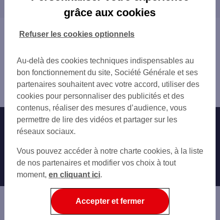
proximité
PARIS ORNANO
grâce aux cookies
PARIS 115 T RUE ORDENER
SAINT-OUEN
PARIS 154 B RUE ORDENER
CLICHY
Vous êtes ici : Accueil
Refuser les cookies optionnels
PARIS MARCADET
AUBERVILLIERS
Trouver une agence bancaire
PARIS CUSTINE
PARIS
Distributeurs/automates
PARIS 95 RUE CAULAINCOURT
Au-delà des cookies techniques indispensables au
LE PRÉ-SAINT-GERVAIS
Paris
MARCHE PAUL BERT ST OUEN
bon fonctionnement du site, Société Générale et ses
LEVALLOIS-PERRET
Paris 18ème
PARIS LA CHAPELLE
partenaires souhaitent avec votre accord, utiliser des
SAINT-DENIS
Distributeur/automate PARIS 50 BD ORNANO
PARIS ROCHECHOUART
cookies pour personnaliser des publicités et des
VILLENEUVE-LA-GARENNE
PARIS 7 BD BARBES
contenus, réaliser des mesures d’audience, vous
LA COURNEUVE
HOPITAL BICHAT
permettre de lire des vidéos et partager sur les
Nos engagements
Nous contacter
PANTIN
PARIS 13 RUE DES ABBESSES
réseaux sociaux.
LES LILAS
PARIS LEPIC
Particuliers
ASNIÈRES-SUR-SEINE
Autres sites SG
Vous pouvez accéder à notre charte cookies, à la liste
PARIS 27 RUE LEPIC
GENNEVILLIERS
Professionnels
de nos partenaires et modifier vos choix à tout
PARIS 86 AV DE SAINT OUEN
NEUILLY-SUR-SEINE
moment,
en cliquant ici
.
PARIS BARBES ESPACE 150
Entreprises
BAGNOLET
SAINT OUEN GARIBALDI
BOIS-COLOMBES
Associations
Accepter et fermer
ROMAINVILLE
Banque privée
COURBEVOIE