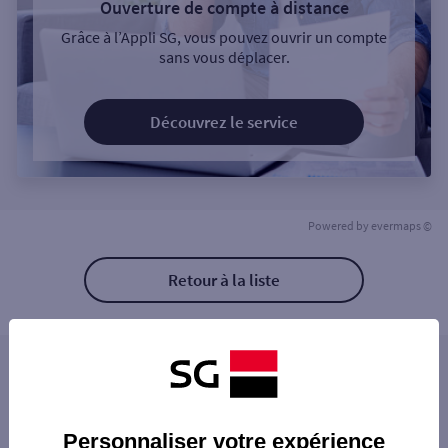
Ouverture de compte à distance
Grâce à l’Appli SG, vous pouvez ouvrir un compte
sans vous déplacer.
Découvrez le service
Powered by
evermaps ©
Retour à la liste
Les distributeurs/automates à proximité
PARIS 70 RUE ORDENER
Les distributeurs/automates dans les villes à
PARIS JULES JOFFRIN
Personnaliser votre expérience