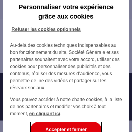
Les distributeurs/automates dans les villes à
PARIS MARCADET
Personnaliser votre expérience
proximité
PARIS ORNANO
grâce aux cookies
PARIS 70 RUE ORDENER
SAINT-OUEN
PARIS LA CHAPELLE
AUBERVILLIERS
Vous êtes ici : Accueil
Refuser les cookies optionnels
PARIS 50 BD ORNANO
PARIS
Trouver une agence bancaire
PARIS ROCHECHOUART
CLICHY
Distributeurs/automates
PARIS JULES JOFFRIN
Au-delà des cookies techniques indispensables au
LE PRÉ-SAINT-GERVAIS
Paris
PARIS CUSTINE
bon fonctionnement du site, Société Générale et ses
PANTIN
Paris 18ème
PARIS 7 BD BARBES
partenaires souhaitent avec votre accord, utiliser des
LEVALLOIS-PERRET
Distributeur/automate PARIS 115 T RUE ORDENER
PARIS 95 RUE CAULAINCOURT
cookies pour personnaliser des publicités et des
LES LILAS
PARIS BARBES ESPACE 150
contenus, réaliser des mesures d’audience, vous
LA COURNEUVE
PARIS 13 RUE DES ABBESSES
permettre de lire des vidéos et partager sur les
Nos engagements
Nous contacter
SAINT-DENIS
PARIS 10 BD DE DENAIN
réseaux sociaux.
VILLENEUVE-LA-GARENNE
PARIS LOUIS BLANC
Particuliers
BAGNOLET
Autres sites SG
Vous pouvez accéder à notre charte cookies, à la liste
PARIS LEPIC
ASNIÈRES-SUR-SEINE
Professionnels
de nos partenaires et modifier vos choix à tout
PARIS 27 RUE LEPIC
NEUILLY-SUR-SEINE
moment,
en cliquant ici
.
PARIS 57 RUE DES MARTYRS
Entreprises
ROMAINVILLE
PARIS 49 RUE DES MARTYRS
GENNEVILLIERS
Associations
Accepter et fermer
BOIS-COLOMBES