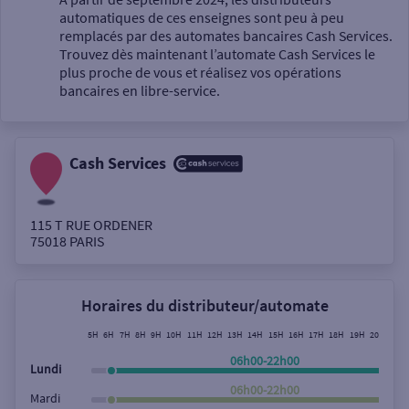
automatiques de ces enseignes sont peu à peu
Un service
remplacés par des automates bancaires Cash Services.
Trouvez dès maintenant l’automate Cash Services le
plus proche de vous et réalisez vos opérations
bancaires en libre-service.
Cash Services
Autour de moi
ou
115 T RUE ORDENER
75018
PARIS
Ville / Code postal
Horaires du distributeur/automate
Rue
5H
6H
7H
8H
9H
10H
11H
12H
13H
14H
15H
16H
17H
18H
19H
20H
21H
06h00-22h00
Lundi
06h00-22h00
Mardi