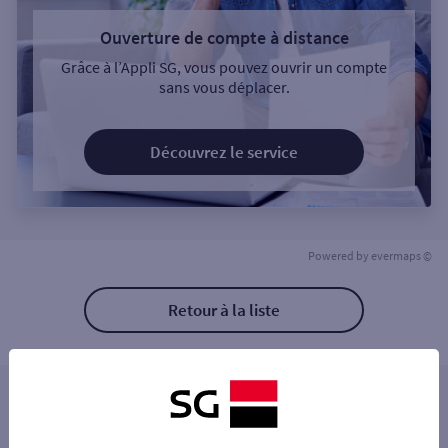
Ouverture de compte à distance
Grâce à l’Appli SG, vous pouvez ouvrir un compte
sans vous déplacer.
Découvrez le service
Powered by
evermaps ©
Retour à la liste
Les distributeurs/automates à proximité
PARIS 154 B RUE ORDENER