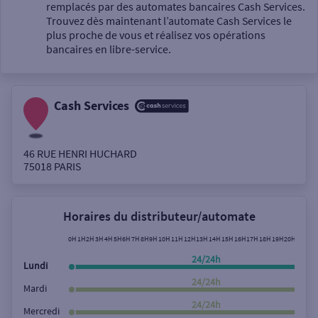
Un service
remplacés par des automates bancaires Cash Services.
Trouvez dès maintenant l’automate Cash Services le
plus proche de vous et réalisez vos opérations
bancaires en libre-service.
Cash Services
Autour de moi
ou
46 RUE HENRI HUCHARD
75018
PARIS
Ville / Code postal
Horaires du distributeur/automate
Rue
0H
1H
2H
3H
4H
5H
6H
7H
8H
9H
10H
11H
12H
13H
14H
15H
16H
17H
18H
19H
20H
21H
22
24/24h
Lundi
24/24h
Mardi
Rechercher
24/24h
Mercredi