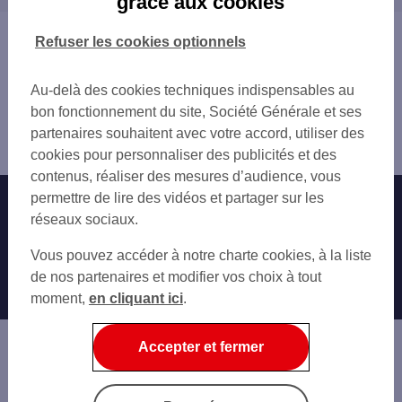
grâce aux cookies
PARIS JULES JOFFRIN
SAINT-OUEN
PARIS 95 RUE CAULAINCOURT
CLICHY
Vous êtes ici : Accueil
Refuser les cookies optionnels
PARIS 50 BD ORNANO
LEVALLOIS-PERRET
Trouver une agence bancaire
SAINT OUEN MAIRIE
AUBERVILLIERS
Distributeurs/automates
L'OREAL ZVIAK
Au-delà des cookies techniques indispensables au
ASNIÈRES-SUR-SEINE
Paris
ST OUEN GABRIEL PERI
bon fonctionnement du site, Société Générale et ses
VILLENEUVE-LA-GARENNE
Paris 18ème
CLICHY 97 BD VICTOR HUGO
partenaires souhaitent avec votre accord, utiliser des
PARIS
Distributeur/automate HOPITAL BICHAT
PARIS 70 RUE ORDENER
cookies pour personnaliser des publicités et des
GENNEVILLIERS
PARIS CUSTINE
contenus, réaliser des mesures d’audience, vous
NEUILLY-SUR-SEINE
PARIS EPINETTES
permettre de lire des vidéos et partager sur les
Nos engagements
Nous contacter
SAINT-DENIS
ST OUEN 32 RUE DES BATELIERS
réseaux sociaux.
BOIS-COLOMBES
PARIS ORNANO
Particuliers
LA COURNEUVE
Autres sites SG
Vous pouvez accéder à notre charte cookies, à la liste
PARIS LEPIC
LE PRÉ-SAINT-GERVAIS
Professionnels
de nos partenaires et modifier vos choix à tout
PARIS 27 RUE LEPIC
COURBEVOIE
moment,
en cliquant ici
.
ST OUEN 47 BD JEAN JAURES
Entreprises
PANTIN
PARIS MARCADET
ÉPINAY-SUR-SEINE
Associations
Accepter et fermer
COLOMBES
Banque privée
LA GARENNE-COLOMBES
LES LILAS
Informations légales
Economie Publique