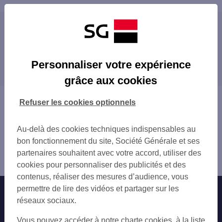
Les distributeurs/automates à proximité
MONTELIMAR 10 PL EMILE LOUBET
Les distributeurs/automates dans les villes à
GARE SNCF MONTELIMAR
Personnaliser votre expérience
proximité
GARE SNCF MONTELIMAR
grâce aux cookies
MONTELIMAR CHEM DES BLACHES
MONTELIMAR SUD
Vous êtes ici : Accueil
Refuser les cookies optionnels
MONTELIMAR 165 RTE DE MARSEILLE
Trouver une agence bancaire
LE TEIL 40 RUE DE LA REPUBLIQUE
Distributeurs/automates
LE TEIL
Au-delà des cookies techniques indispensables au
Drôme
SHELL MONTELIMAR EST
bon fonctionnement du site, Société Générale et ses
Montélimar
SHELL MONTELIMAR OUEST
partenaires souhaitent avec votre accord, utiliser des
Distributeur/automate MONTELIMAR
PRIVAS 5 CRS DU PALAIS
cookies pour personnaliser des publicités et des
PRIVAS
contenus, réaliser des mesures d’audience, vous
PRIVAS
permettre de lire des vidéos et partager sur les
Nos engagements
Nous contacter
VALREAS 1 RUE CHARLES BORELLO
réseaux sociaux.
VALREAS
Particuliers
Autres sites SG
Vous pouvez accéder à notre charte cookies, à la liste