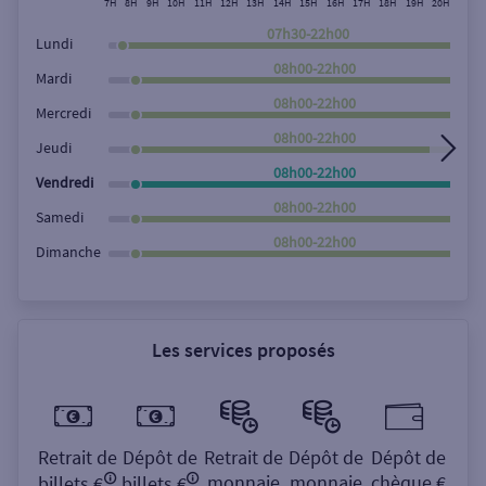
7H
8H
9H
10H
11H
12H
13H
14H
15H
16H
17H
18H
19H
20H
21H
Rechercher
07h30-22h00
Lundi
08h00-22h00
Mardi
08h00-22h00
Mercredi
08h00-22h00
Jeudi
08h00-22h00
Vendredi
08h00-22h00
Samedi
08h00-22h00
Dimanche
Les services proposés
Retrait de
Dépôt de
Retrait de
Dépôt de
Dépôt de
monnaie
monnaie
chèque €
billets €
billets €