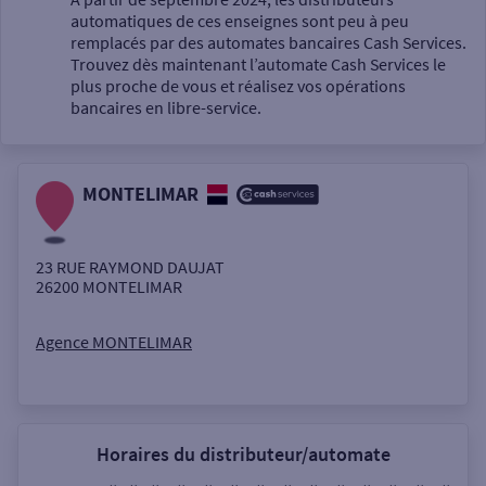
automatiques de ces enseignes sont peu à peu
Un service
remplacés par des automates bancaires Cash Services.
Trouvez dès maintenant l’automate Cash Services le
plus proche de vous et réalisez vos opérations
bancaires en libre-service.
MONTELIMAR
Autour de moi
ou
23 RUE RAYMOND DAUJAT
26200
MONTELIMAR
Ville / Code postal
Agence MONTELIMAR
Rue
Horaires du distributeur/automate