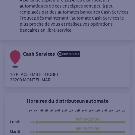
automatiques de ces enseignes sont peu à peu
Un service
remplacés par des automates bancaires Cash Services.
Trouvez dès maintenant l’automate Cash Services le
plus proche de vous et réalisez vos opérations
bancaires en libre-service.
Cash Services
Autour de moi
ou
10 PLACE EMILE LOUBET
26200
MONTELIMAR
Ville / Code postal
Horaires du distributeur/automate
Rue
5H
6H
7H
8H
9H
10H
11H
12H
13H
14H
15H
16H
17H
18H
19H
20H
21H
06h00-22h00
Lundi
06h00-22h00
Mardi