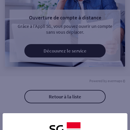
Ouverture de compte à distance
Grâce à l’Appli SG, vous pouvez ouvrir un compte
sans vous déplacer.
Découvrez le service
Powered by
evermaps ©
Retour à la liste
Les distributeurs/automates à proximité