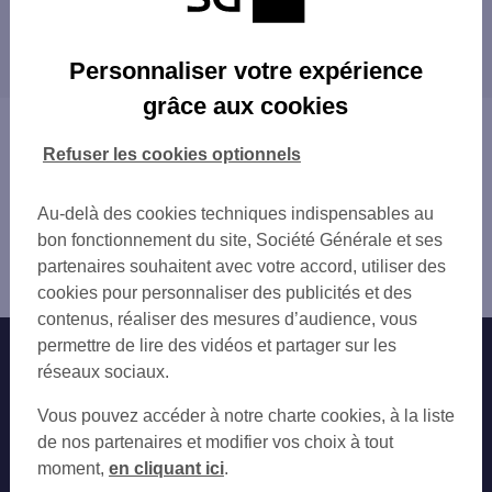
MONTELIMAR
Les distributeurs/automates dans les villes à
GARE SNCF MONTELIMAR
proximité
GARE SNCF MONTELIMAR
Personnaliser votre expérience
MONTELIMAR CHEM DES BLACHES
grâce aux cookies
MONTELIMAR SUD
Vous êtes ici : Accueil
MONTELIMAR 165 RTE DE MARSEILLE
Trouver une agence bancaire
Refuser les cookies optionnels
LE TEIL 40 RUE DE LA REPUBLIQUE
Distributeurs/automates
LE TEIL
Drôme
Au-delà des cookies techniques indispensables au
SHELL MONTELIMAR EST
Montélimar
bon fonctionnement du site, Société Générale et ses
SHELL MONTELIMAR OUEST
Distributeur/automate MONTELIMAR 10 PL EMILE
partenaires souhaitent avec votre accord, utiliser des
PRIVAS 5 CRS DU PALAIS
LOUBET
cookies pour personnaliser des publicités et des
PRIVAS
contenus, réaliser des mesures d’audience, vous
PRIVAS
permettre de lire des vidéos et partager sur les
Nos engagements
Nous contacter
VALREAS 1 RUE CHARLES BORELLO
réseaux sociaux.
VALREAS
Particuliers
Autres sites SG
Vous pouvez accéder à notre charte cookies, à la liste
Professionnels
de nos partenaires et modifier vos choix à tout
moment,
en cliquant ici
.
Entreprises