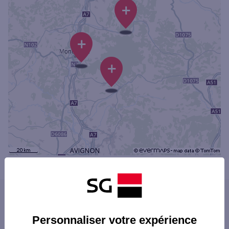
+
+
+
Powered by
evermaps ©
Les distributeurs/automates dans les villes
du département
Personnaliser votre expérience
VALENCE