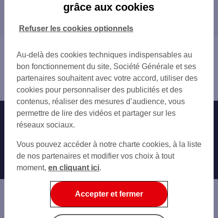
grâce aux cookies
Les distributeurs/automates dans les
BOURG-DE-PÉAGE
départements limitrophes
BOURG-LÈS-VALENCE
Refuser les cookies optionnels
MONTÉLIMAR
04 ALPES-DE-HAUTE-PROVENCE
PIERRELATTE
05 HAUTES-ALPES
Vous êtes ici : Accueil
ROMANS-SUR-ISÈRE
Au-delà des cookies techniques indispensables au
07 ARDÈCHE
Trouver une agence bancaire
bon fonctionnement du site, Société Générale et ses
38 ISÈRE
Distributeurs/automates
partenaires souhaitent avec votre accord, utiliser des
84 VAUCLUSE
Drôme
cookies pour personnaliser des publicités et des
contenus, réaliser des mesures d’audience, vous
permettre de lire des vidéos et partager sur les
Nos engagements
Nous contacter
réseaux sociaux.
Particuliers
Autres sites SG
Vous pouvez accéder à notre charte cookies, à la liste
Professionnels
de nos partenaires et modifier vos choix à tout
moment,
en cliquant ici
.
Entreprises
Associations
Accepter et fermer
Banque privée