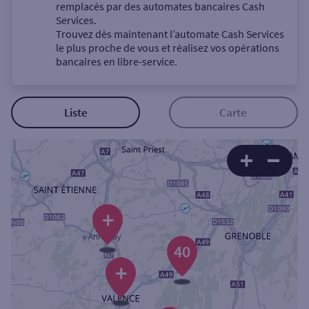
Un service
remplacés par des automates bancaires Cash
Services.
Trouvez dès maintenant l’automate Cash Services
le plus proche de vous et réalisez vos opérations
bancaires en libre-service.
Autour de moi
Liste
Carte
ou
Ville / Code postal
+
Rue
40
+
Rechercher