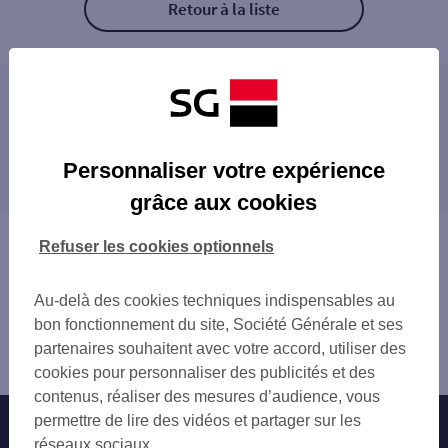
Retour à la liste
Les distributeurs/automates à proximité
PRIVAS
Les distributeurs/automates dans les villes à
PRIVAS 5 CRS DU PALAIS
Personnaliser votre expérience
proximité
LA VOULTE SUR RHONE 2 RUE RAMPON
grâce aux cookies
LORIOL SUR DROME ZONE ARTISANALE DE
AUBENAS
LES TERRES DE MILLET
MONTÉLIMAR
Vous êtes ici : Accueil
Refuser les cookies optionnels
LIVRON
Trouver une agence bancaire
CSO VALS LES BAINS
Distributeurs/automates
CSO VALS LES BAINS 2
Au-delà des cookies techniques indispensables au
Ardèche
AUBENAS 6 CHEM DE LA PLAINE
bon fonctionnement du site, Société Générale et ses
Privas
AUBENAS 31 BD GAMBETTA
partenaires souhaitent avec votre accord, utiliser des
Distributeur/automate PRIVAS
AUBENAS
cookies pour personnaliser des publicités et des
GARE SNCF MONTELIMAR
contenus, réaliser des mesures d’audience, vous
GARE SNCF MONTELIMAR
permettre de lire des vidéos et partager sur les
Nos engagements
Nous contacter
MONTELIMAR
réseaux sociaux.