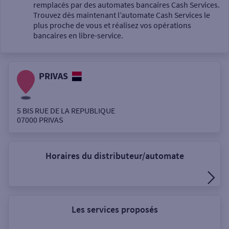
Un service
remplacés par des automates bancaires Cash Services.
Trouvez dès maintenant l’automate Cash Services le
plus proche de vous et réalisez vos opérations
bancaires en libre-service.
PRIVAS
Autour de moi
ou
5 BIS RUE DE LA REPUBLIQUE
07000
PRIVAS
Ville / Code postal
Horaires du distributeur/automate
Rue
Les services proposés
Rechercher