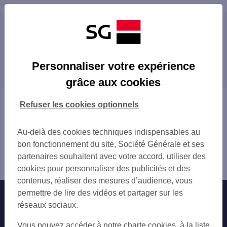
Les distributeurs/automates à proximité
MARSEILLE ESPACE PRO
Les distributeurs/automates dans les villes à
MARSEILLE 49 RUE GRIGNAN
Personnaliser votre expérience
proximité
MARSEILLE 59 RUE SAINT FERREOL
grâce aux cookies
MARSEILLE CANEBIERE
MARSEILLE
MARSEILLE CASTELLANE
PLAN-DE-CUQUES
Vous êtes ici : Accueil
Refuser les cookies optionnels
MARSEILLE 3 PL CASTELLANE
ALLAUCH
Trouver une agence bancaire
MARSEILLE ST VICTOR
SEPTÈMES-LES-VALLONS
Distributeurs/automates
MARSEILLE 47 ALL LEON GAMBETTA
Au-delà des cookies techniques indispensables au
LES PENNES-MIRABEAU
Bouches-du-Rhône
MARSEILLE 71 BD CHAVE
bon fonctionnement du site, Société Générale et ses
AUBAGNE
Marseille 6ème
MARSEILLE 141 AV DU PRADO
partenaires souhaitent avec votre accord, utiliser des
BOUC-BEL-AIR
Distributeur/automate MARSEILLE PARADIS
MARSEILLE E DELIBES
cookies pour personnaliser des publicités et des
MARIGNANE
GARE SNCF DE MARSEILLE
contenus, réaliser des mesures d’audience, vous
GARDANNE
MARSEILLE CORDERIE
permettre de lire des vidéos et partager sur les
Nos engagements
Nous contacter
CHÂTEAUNEUF-LES-MARTIGUES
MARSEILLE BAILLE
réseaux sociaux.
VITROLLES
MARSEILLE JOLIETTE
Particuliers
LA CIOTAT
Autres sites SG
Vous pouvez accéder à notre charte cookies, à la liste