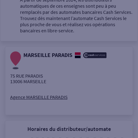
automatiques de ces enseignes sont peu à peu
Un service
remplacés par des automates bancaires Cash Services.
Trouvez dès maintenant l’automate Cash Services le
plus proche de vous et réalisez vos opérations
bancaires en libre-service.
MARSEILLE PARADIS
Autour de moi
ou
75 RUE PARADIS
13006
MARSEILLE
Ville / Code postal
Agence MARSEILLE PARADIS
Rue
Horaires du distributeur/automate