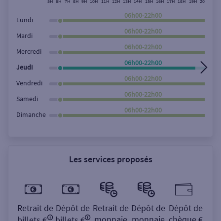
5H
6H
7H
8H
9H
10H
11H
12H
13H
14H
15H
16H
17H
18H
19H
20H
21H
Rechercher
06h00-22h00
Lundi
06h00-22h00
Mardi
06h00-22h00
Mercredi
06h00-22h00
Jeudi
06h00-22h00
Vendredi
06h00-22h00
Samedi
06h00-22h00
Dimanche
Les services proposés
Retrait de
Dépôt de
Retrait de
Dépôt de
Dépôt de
monnaie
monnaie
chèque €
billets €
billets €