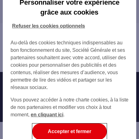
Personnaliser votre expérience
Les distributeurs/automates dans les
AUBAGNE
grâce aux cookies
départements limitrophes
MARSEILLE
SEPTÈMES-LES-VALLONS
30 GARD
Refuser les cookies optionnels
AURIOL
83 VAR
Vous êtes ici : Accueil
GARDANNE
84 VAUCLUSE
Trouver une agence bancaire
BOUC-BEL-AIR
Au-delà des cookies techniques indispensables au
Distributeurs/automates
LES PENNES-MIRABEAU
bon fonctionnement du site, Société Générale et ses
Bouches-du-Rhône
TRETS
partenaires souhaitent avec votre accord, utiliser des
Allauch
LA CIOTAT
cookies pour personnaliser des publicités et des
VITROLLES
contenus, réaliser des mesures d’audience, vous
SAINT-CYR-SUR-MER
permettre de lire des vidéos et partager sur les
Nos engagements
Nous contacter
réseaux sociaux.
Particuliers
Autres sites SG
Vous pouvez accéder à notre charte cookies, à la liste
Professionnels
de nos partenaires et modifier vos choix à tout
moment,
en cliquant ici
.
Entreprises
Associations
Accepter et fermer