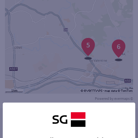
5
6
Powered by
evermaps ©
Les distributeurs/automates dans les villes à
proximité
PLAN-DE-CUQUES