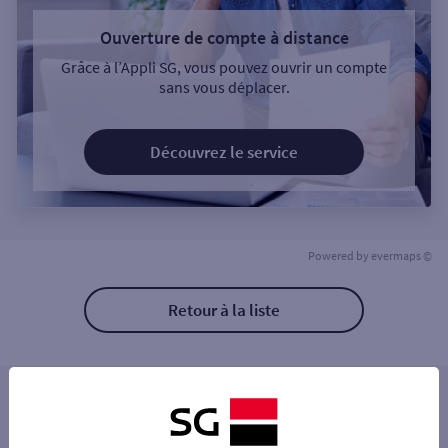
Ouverture de compte à distance
Grâce à l’Appli SG, vous pouvez ouvrir un compte
sans vous déplacer.
Découvrez le service
Powered by
evermaps ©
Retour à la liste
Les distributeurs/automates à proximité
MARSEILLE ESPACE PRO