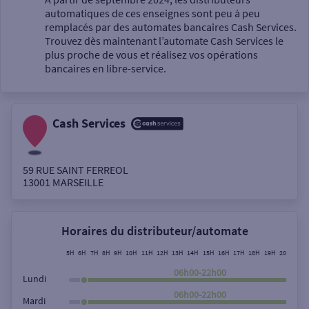
automatiques de ces enseignes sont peu à peu
Un service
remplacés par des automates bancaires Cash Services.
Trouvez dès maintenant l’automate Cash Services le
plus proche de vous et réalisez vos opérations
bancaires en libre-service.
Cash Services
Autour de moi
ou
59 RUE SAINT FERREOL
13001
MARSEILLE
Ville / Code postal
Horaires du distributeur/automate
Rue
5H
6H
7H
8H
9H
10H
11H
12H
13H
14H
15H
16H
17H
18H
19H
20H
21H
06h00-22h00
Lundi
06h00-22h00
Mardi