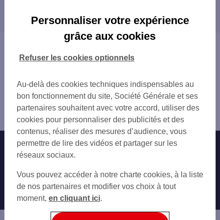
Les distributeurs/automates dans les villes à
MARSEILLE PARADIS
proximité
MARSEILLE 49 RUE GRIGNAN
Personnaliser votre expérience
MARSEILLE CANEBIERE
MARSEILLE
grâce aux cookies
MARSEILLE 47 ALL LEON GAMBETTA
PLAN-DE-CUQUES
Vous êtes ici : Accueil
MARSEILLE CASTELLANE
ALLAUCH
Trouver une agence bancaire
Refuser les cookies optionnels
MARSEILLE 3 PL CASTELLANE
SEPTÈMES-LES-VALLONS
Distributeurs/automates
MARSEILLE ST VICTOR
LES PENNES-MIRABEAU
Bouches-du-Rhône
Au-delà des cookies techniques indispensables au
MARSEILLE 71 BD CHAVE
AUBAGNE
Marseille 1er
bon fonctionnement du site, Société Générale et ses
GARE SNCF DE MARSEILLE
BOUC-BEL-AIR
Distributeur/automate MARSEILLE 59 RUE SAINT
partenaires souhaitent avec votre accord, utiliser des
MARSEILLE 141 AV DU PRADO
MARIGNANE
FERREOL
cookies pour personnaliser des publicités et des
MARSEILLE CORDERIE
GARDANNE
contenus, réaliser des mesures d’audience, vous
MARSEILLE E DELIBES
CHÂTEAUNEUF-LES-MARTIGUES
permettre de lire des vidéos et partager sur les
Nos engagements
Nous contacter
MARSEILLE BAILLE
VITROLLES
réseaux sociaux.
MARSEILLE JOLIETTE
LA CIOTAT
Particuliers
MARSEILLE SEBASTOPOL
Autres sites SG
BERRE-L'ÉTANG
Vous pouvez accéder à notre charte cookies, à la liste
MARSEILLE CINQ AVENUE
Professionnels
de nos partenaires et modifier vos choix à tout
MARSEILLE 5 BD DE DUNKERQUE
moment,
en cliquant ici
.
Entreprises
MARSEILLE 237 BD DE LA LIBERATI
Associations