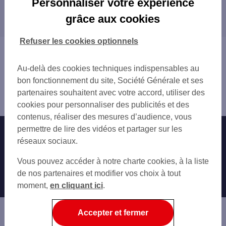
Personnaliser votre expérience
Les distributeurs/automates dans les
VITROLLES
grâce aux cookies
départements limitrophes
MARIGNANE
BOUC-BEL-AIR
30 GARD
Refuser les cookies optionnels
ROGNAC
83 VAR
Vous êtes ici : Accueil
CHÂTEAUNEUF-LES-MARTIGUES
84 VAUCLUSE
Trouver une agence bancaire
MARSEILLE
Au-delà des cookies techniques indispensables au
Distributeurs/automates
BERRE-L'ÉTANG
bon fonctionnement du site, Société Générale et ses
Bouches-du-Rhône
GARDANNE
partenaires souhaitent avec votre accord, utiliser des
les Pennes Mirabeau
PLAN-DE-CUQUES
cookies pour personnaliser des publicités et des
ALLAUCH
contenus, réaliser des mesures d’audience, vous
AIX-EN-PROVENCE
permettre de lire des vidéos et partager sur les
Nos engagements
Nous contacter
réseaux sociaux.
Particuliers
Autres sites SG
Vous pouvez accéder à notre charte cookies, à la liste
Professionnels
de nos partenaires et modifier vos choix à tout
moment,
en cliquant ici
.
Entreprises
Associations
Accepter et fermer
Banque privée