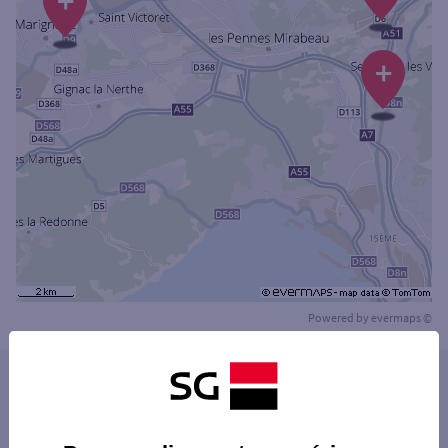
+
+
Powered by
evermaps ©
Les distributeurs/automates dans les villes à
proximité
SEPTÈMES-LES-VALLONS