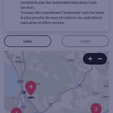
Un service
remplacés par des automates bancaires Cash
Services.
Trouvez dès maintenant l’automate Cash Services
le plus proche de vous et réalisez vos opérations
bancaires en libre-service.
Autour de moi
Liste
Carte
ou
Ville / Code postal
+
Rue
Rechercher
2